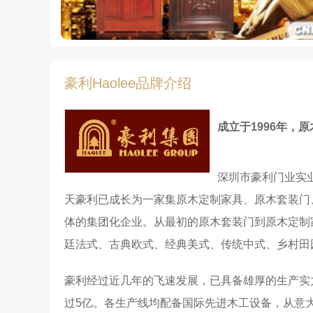
豪利Haolee品牌介绍
成立于1996年
深圳市豪利门业实
天豪利已成长为一家集原木定制家具、原木套装门
体的集团化企业。从最初的原木套装门到原木定制
廷法式、古典欧式、经典美式、传统中式、乡村田
豪利经过近几年的飞速发展，已具备雄厚的生产实力
过5亿。各生产线均配备国际先进木工设备，从意