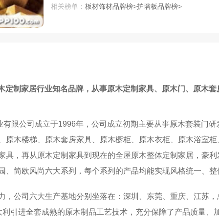
相关榜单：
板材饰材品牌榜
>
护墙板品牌榜
>
，原木定制家居行业知名品牌，从事原木定制家具、原木门、原木
业有限公司成立于1996年，公司成立初期主要从事原木套装门研
、原木楼梯、原木套房家具、原木橱柜、原木衣柜、原木浴室柜
家具，再从原木定制家具到现在的全屋原木整体定制家居，豪利
园、简欧风尚六大系列，每个系列的产品均能实现风格统一、整
，公司六大生产基地分别坐落在：深圳、东莞、重庆、江苏，总占
大利引进全套成熟的原木制品工艺技术，充分保障了产品质量、