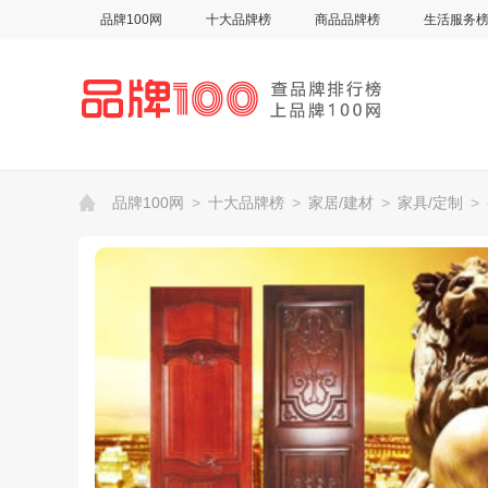
品牌100网
十大品牌榜
商品品牌榜
生活服务
品牌100网
>
十大品牌榜
>
家居/建材
>
家具/定制
>