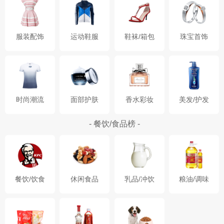
服装配饰
运动鞋服
鞋袜/箱包
珠宝首饰
时尚潮流
面部护肤
香水彩妆
美发/护发
- 餐饮/食品榜 -
餐饮/饮食
休闲食品
乳品/冲饮
粮油/调味