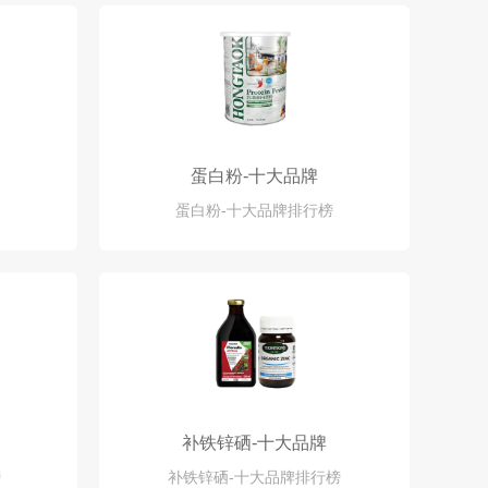
蛋白粉-十大品牌
蛋白粉-十大品牌排行榜
补铁锌硒-十大品牌
榜
补铁锌硒-十大品牌排行榜