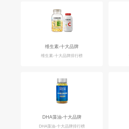
维生素-十大品牌
维生素-十大品牌排行榜
DHA藻油-十大品牌
DHA藻油-十大品牌排行榜