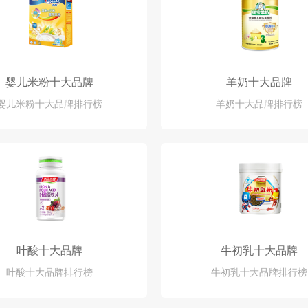
婴儿米粉十大品牌
羊奶十大品牌
婴儿米粉十大品牌排行榜
羊奶十大品牌排行榜
叶酸十大品牌
牛初乳十大品牌
叶酸十大品牌排行榜
牛初乳十大品牌排行榜