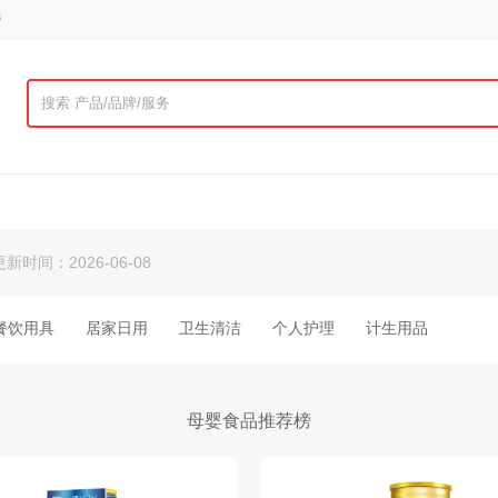
榜
更新时间：2026-06-08
餐饮用具
居家日用
卫生清洁
个人护理
计生用品
母婴食品推荐榜