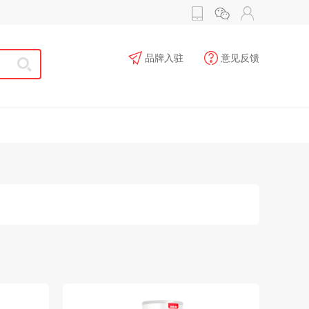
品牌入驻
意见反馈