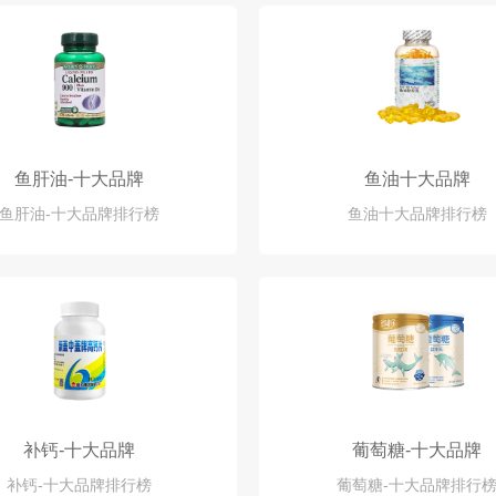
鱼肝油-十大品牌
鱼油十大品牌
鱼肝油-十大品牌排行榜
鱼油十大品牌排行榜
补钙-十大品牌
葡萄糖-十大品牌
补钙-十大品牌排行榜
葡萄糖-十大品牌排行