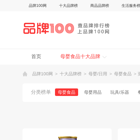
品牌100网
十大品牌榜
商品品牌榜
生活服务
首页
母婴食品十大品牌
品牌100网
>
十大品牌榜
>
母婴/日用
>
母婴食品
> 
分类榜单
母婴食品
母婴用品
玩具/乐器