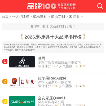
首页
>
十大品牌榜
>
家居/建材
>
家具/定制
>
床-床具
>
相关行业十大品牌排行榜
2026
床-床具十大品牌排行榜
2026年床-床具十大品牌排行榜，是品牌100网依托全网大数据，根据床-床具品牌企业实力以及人气评选出的十大床-床
具品牌排行榜，床-床具10大品牌榜，排名不分先后。如果您正在查找床-床具什么牌子好？本床-床具品牌排名榜单仅
作为您选购、合作床-床具品牌的参考。
慕思
1
东莞市慕思寝室用品有限公司
综合评分：
87
人气指数：
20133
红苹果RedApple
2
深圳天诚家具有限公司
综合评分：
80
人气指数：
12489
全友家居QuanU
3
全友家私有限公司
综合评分：
80
人气指数：
22624