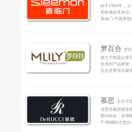
始于1984年，
垫标准起草单位，
喜临门-中国床垫
人类健康睡眠为
的高品质家具。
眠、法诗曼、爱尔
梦百合
梦百
致力于制造以零
垫系列产品研发、
百合是梦百合家
码：603313
证（发明专利，专利
垫为人类带来婴儿般
慕思
东莞市
东莞市慕思寝室用
界内知名，全球
产/营销的大型企
位为全球健康睡