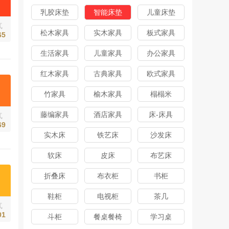
乳胶床垫
智能床垫
儿童床垫
气
松木家具
实木家具
板式家具
65
生活家具
儿童家具
办公家具
红木家具
古典家具
欧式家具
竹家具
榆木家具
榻榻米
藤编家具
酒店家具
床-床具
气
69
实木床
铁艺床
沙发床
软床
皮床
布艺床
折叠床
布衣柜
书柜
鞋柜
电视柜
茶几
气
01
斗柜
餐桌餐椅
学习桌