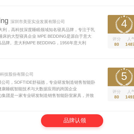
统的研发、生产及营销。慕思设计理念源自欧洲，公
师Moris作为首席设计师...
ing
4
深圳市美亚实业发展有限公司
意大利，高科技深度睡眠领域知名寝具品牌，专注于乳
床的大型寝具企业 MPE BEDDING是源自于意大
评分
人
牌。意大利MPE BEDDING，1956年意大利
80
148
tabella（VA）。为了让中国消费者更好认知科技带来的自
2003年与中国深圳美亚实业发展有限公司合作，研
EDDING品牌系列产品。 MPE在意大利、中国生产的
5
科技股份有限公司
公司，SOFTIDE舒福德，专业研发制造销售智能卧
健康睡眠智能技术与大数据应用的跨国企业
评分
人
舒福德)集团是一家专业研发制造销售智能卧室家具，并致
80
149
能技术与大数据应用的跨国企业。美式智能电动床发
FTIDE发轫于美国，产品畅销美欧澳亚市场。旗下拥
子品牌：Softide、Ergomotion、Southbay、
品牌认领