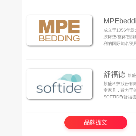
整套健康睡眠系
司聘请法国知名设计
MPEbedd
成立于1956年
胶床垫/整体智能睡
利的国际知名寝具品
Corona Por
然健康睡眠文化，
发、销售MPE B
产品，先后...
舒福德
麒盛
麒盛科技股份有限
室家具，致力于
SOFTIDE(
力于健康睡眠智
明开创者。 SO
有众多享誉业内的全资
品牌提交
Dsu...