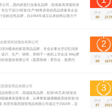
上市公司，国内床垫行业著名品牌，软体家具弹簧软床
专注于设计/研发/生产/销售床垫的高品质家具企业
评分
人
行业标志性品牌，自1984年成立以来始终以致力于
90
217
使命，专注于设计、研发、生产、销售以床垫为核心
 公司主要产品为床垫、软床及配套产品，旗下拥有净
娜、云眠、BBR、布拉诺、...
2
合家居科技股份有限公司
压绵为载体的家居用品品牌，专业从事太空记忆绵床
设计、生产、销售、营销于一体的上市企业 Mlily梦
评分
人
居科技股份有限公司（股票简称：梦百合，股票代
88
167
）旗下品牌，诞生于2008年。拥有非温感记忆绵专利认
号：ZL201110109070.7），致力于用记忆绵床
的深度睡眠。Mlily梦百合是曼联官方...
3
慕思寝室用品有限公司
品有限公司，高端寝具品牌，软床/布艺床/床垫在
睡眠健康资源整合者，从事整套健康睡眠系统研发/生
评分
人
业 东莞市慕思寝室用品有限公司成立于2004年，定
87
201
眠资源整合者，专业致力于人体健康睡眠研究，从事