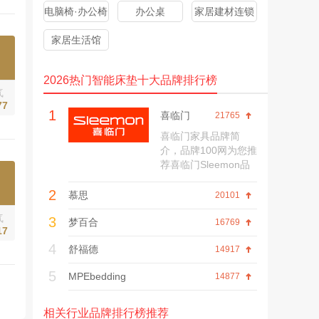
电脑椅·办公椅
办公桌
家居建材连锁
家居生活馆
2026热门智能床垫十大品牌排行榜
气
77
1
喜临门
21765
喜临门家具品牌简
介，品牌100网为您推
荐喜临门Sleemon品
牌历程、旗舰店、网
2
上商城、产品价格、
慕思
20101
联系方式、口碑评价
气
3
等内容。
梦百合
16769
17
4
舒福德
14917
5
MPEbedding
14877
相关行业品牌排行榜推荐