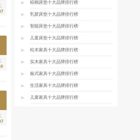
▸
棕榈床垫十大品牌排行榜
气
47
▸
乳胶床垫十大品牌排行榜
▸
智能床垫十大品牌排行榜
▸
儿童床垫十大品牌排行榜
▸
松木家具十大品牌排行榜
气
▸
实木家具十大品牌排行榜
40
▸
板式家具十大品牌排行榜
▸
生活家具十大品牌排行榜
▸
儿童家具十大品牌排行榜
气
07