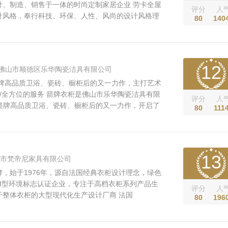
计、制造、销售于一体的时尚定制家居企业 劳卡全屋
评分
人
计风格，奉行科技、环保、人性、风尚的设计风格理
80
140
兴企，人才为本为企业宗旨，秉承全程专业无忧的服
界的目光，是集研发、设计、生产、销售于一体的整
制企业。 劳卡（中国）...
12
佛山市顺德区乐华陶瓷洁具有限公司
箭牌高品质卫浴、瓷砖、橱柜后的又一力作，主打艺术
性/全方位的服务 箭牌衣柜是佛山市乐华陶瓷洁具有限
评分
人
 箭牌高品质卫浴、瓷砖、橱柜后的又一力作，开启了
80
111
时代。箭牌衣柜涉及客厅、书房、卧室、餐厅等空间
产品，让我们的家成为健康的、有艺术品位的天地。
柜聘请国际钢琴巨星郎朗为代...
13
市梵帝尼家具有限公司
，始于1976年，源自法国经典衣柜设计理念，绿色
II型环境标志认证企业，专注于高档衣柜系列产品生
评分
人
于整体衣柜的大型现代化生产设计厂商 法国
80
196
i梵帝尼始创于1976年，在世界各地拥有20多家大型加工企
档家具、皮具、饰品、服装四大系列共二千多个品