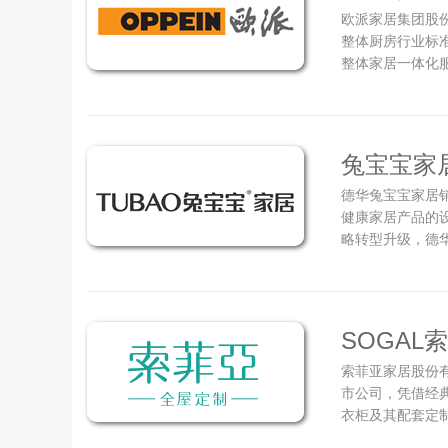
欧派家居集团股份
整体厨房行业标
整体家居一体化服
年，以整体橱柜
门、定制寝具、
的现代整体家居一
兔宝宝家
德华兔宝宝家居
健康家居产品的
略转型升级，德华
家居类产品，公
列，多项技术荣获
康家居在极致环保
SOGAL
索菲亚家居股份有
市公司，凭借经
衣柜及其配套定制
限公司设立于20