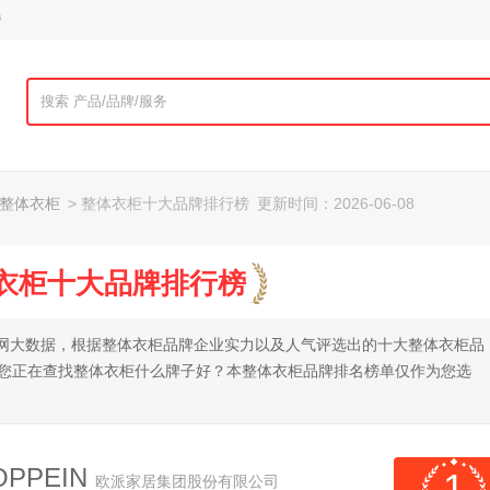
榜
整体衣柜
> 整体衣柜十大品牌排行榜
更新时间：2026-06-08
体衣柜十大品牌排行榜
托全网大数据，根据整体衣柜品牌企业实力以及人气评选出的十大整体衣柜品
果您正在查找整体衣柜什么牌子好？本整体衣柜品牌排名榜单仅作为您选
PPEIN
1
欧派家居集团股份有限公司