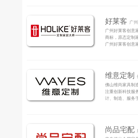
研发、生产和销售
成为定制衣柜行业
好莱客
广州
广州好莱客创意
商标，原态定制
广州好莱客创意家
创立以来就以Ho
独一无二。我们
自己的家居产品，
维意定制
佛山维尚家具制造
注重创新科技服
计、制造、服务
导品牌，成立于2
总部位于广东佛
造向现代家居制造
尚品宅配