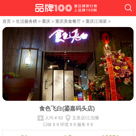
首页
>
生活服务榜
>
重庆
>
重庆美食餐厅
>
重庆江湖菜
>
食色飞白(鎏嘉码头店)
人均
¥ 82
五里店/江北嘴
口味
8.9
环境
8.9
服务
8.9