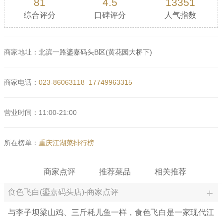
81
4.5
13351
综合评分
口碑评分
人气指数
商家地址：
北滨一路鎏嘉码头B区(黄花园大桥下)
商家电话：
023-86063118
17749963315
营业时间：11:00-21:00
所在榜单：
重庆江湖菜排行榜
商家点评
推荐菜品
相关推荐
食色飞白(鎏嘉码头店)-商家点评
与李子坝梁山鸡、三斤耗儿鱼一样，食色飞白是一家现代江