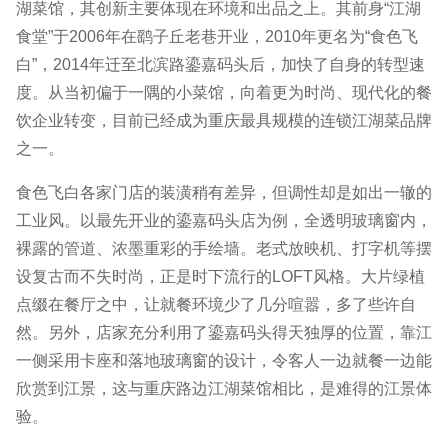
湖菜馆，其创新主要体现在环境和出品之上。其前身“江湖
食堂”于2006年在鹞子丘老巷开业，2010年更名为“食色飞
白”，2014年迁至北滨路鎏嘉码头后，加快了自身的转型速
度。从当初偏于一隅的小菜馆，向着更为时尚、现代化的餐
饮企业转变，目前已经成为重庆最具规模的连锁江湖菜品牌
之一。
食色飞白各家门店的装潢稍有差异，但调性却是如出一辙的
工业风。以最先开业的鎏嘉码头店为例，全透明玻璃窗内，
裸露的管道、浓墨重彩的手绘墙。老式放映机、打字机等摆
设复古而不失时尚，正是时下流行的LOFT风格。大片绿植
点缀在餐厅之中，让就餐环境少了几分喧嚣，多了些许自
然。另外，店家充分利用了鎏嘉码头得天独厚的位置，靠江
一侧采用卡座和落地玻璃窗的设计，令客人一边就餐一边能
欣赏到江景，这与重庆路边江湖菜馆相比，是难得的江景体
验。