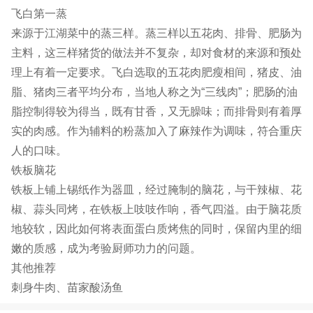
飞白第一蒸
来源于江湖菜中的蒸三样。蒸三样以五花肉、排骨、肥肠为
主料，这三样猪货的做法并不复杂，却对食材的来源和预处
理上有着一定要求。飞白选取的五花肉肥瘦相间，猪皮、油
脂、猪肉三者平均分布，当地人称之为“三线肉”；肥肠的油
脂控制得较为得当，既有甘香，又无臊味；而排骨则有着厚
实的肉感。作为辅料的粉蒸加入了麻辣作为调味，符合重庆
人的口味。
铁板脑花
铁板上铺上锡纸作为器皿，经过腌制的脑花，与干辣椒、花
椒、蒜头同烤，在铁板上吱吱作响，香气四溢。由于脑花质
地较软，因此如何将表面蛋白质烤焦的同时，保留内里的细
嫩的质感，成为考验厨师功力的问题。
其他推荐
刺身牛肉、苗家酸汤鱼