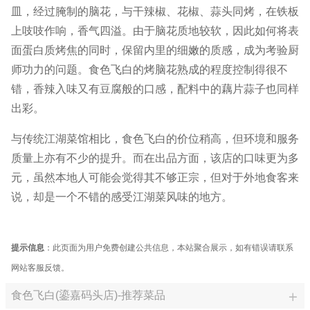
皿，经过腌制的脑花，与干辣椒、花椒、蒜头同烤，在铁板
上吱吱作响，香气四溢。由于脑花质地较软，因此如何将表
面蛋白质烤焦的同时，保留内里的细嫩的质感，成为考验厨
师功力的问题。食色飞白的烤脑花熟成的程度控制得很不
错，香辣入味又有豆腐般的口感，配料中的藕片蒜子也同样
出彩。
与传统江湖菜馆相比，食色飞白的价位稍高，但环境和服务
质量上亦有不少的提升。而在出品方面，该店的口味更为多
元，虽然本地人可能会觉得其不够正宗，但对于外地食客来
说，却是一个不错的感受江湖菜风味的地方。
提示信息
：此页面为用户免费创建公共信息，本站聚合展示，如有错误请联系
网站客服反馈。
食色飞白(鎏嘉码头店)-推荐菜品