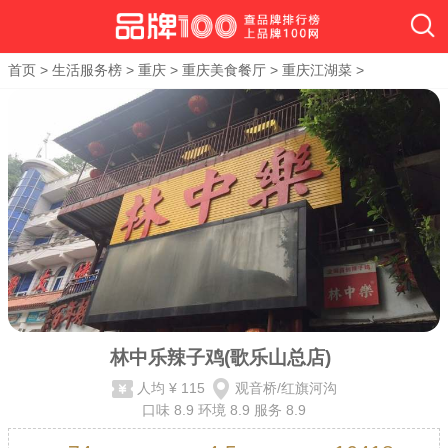
首页
>
生活服务榜
>
重庆
>
重庆美食餐厅
>
重庆江湖菜
>
林中乐辣子鸡(歌乐山总店)
人均
¥ 115
观音桥/红旗河沟
口味
8.9
环境
8.9
服务
8.9