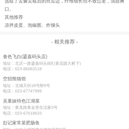
选取了去囊去核后的丝瓜边，纤维细长但不致过老，清甜爽
口。
其他推荐
凉拌皮蛋、泡椒图、炸馒头
- 相关推荐 -
食色飞白(鎏嘉码头店)
地址：北滨一路鎏嘉码头B区(黄花园大桥下)
电话：023-86063118
空招熊猫馆
地址：北城天街18号附9号
电话：023-67747999
吴童妹特色江湖菜
地址：黄龙路黄金堡生活家3号
电话：023-67618633
彭记家常菜肥肠鱼