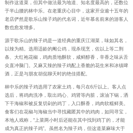
制作这道菜，但其中做法最为地道、知名度最高的，还数位
于半山腰的林中乐。在老重庆心目中，这家开业逾十五年的
老店俨然是歌乐山辣子鸡的代名词，近年慕名前来的游客人
数也愈发增多。
源于歌乐山的辣子鸡是一道经典的重庆江湖菜，味如其名，
以辣为精。选用适龄的阉公鸡，现杀现烹，佐以上等二荆
条、大红袍花椒，鸡肉质地酥软，咸鲜醇香，辛香之味从舌
尖直冲脑门。又麻又辣的辣子鸡配上香脆的花生米和冰镇啤
酒，正是与朋友胡侃聊天时的绝佳搭配。
林中乐的辣子鸡选用了农家土鸡，每只在6斤以上。客人点
选后，将鸡肉洗净，取出鸡心、鸡肾等内脏，滚油下锅，洒
下干海椒和被反复切剁的鸡丁，入口酥香，鸡肉软糯鲜美。
食客们在花椒与海椒当中寻找藏匿其中的鸡肉，如同寻宝，
本地人戏称，“上菜两小时后还能在其中找到鸡丁的，才能
成为真正的辣子鸡”。虽然名为辣子鸡，但这道菜麻味大于