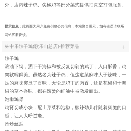
外，店内辣子鸡、尖椒鸡等部分菜式提供抽真空打包服务。
提示信息
：此页面为用户免费创建公共信息，本站聚合展示，如有错误请联系
网站客服反馈。
林中乐辣子鸡(歌乐山总店)-推荐菜品
辣子鸡
滚油下锅，洒下干海椒和被反复切剁的鸡丁，入口酥香，鸡
肉软糯鲜美。虽然名为辣子鸡，但这道菜麻味大于辣味，十
足的麻味突显了香味，无论是鸡丁的肉香，还是花椒和干海
椒的草本香味，都在滚烫的红油中被激发而出。
泡椒鸡肾
鸡肾切成小块，配上芹菜和泡椒，酸辣劲儿伴随着爽脆的口
感，让人大呼过瘾。
炝炒丝瓜