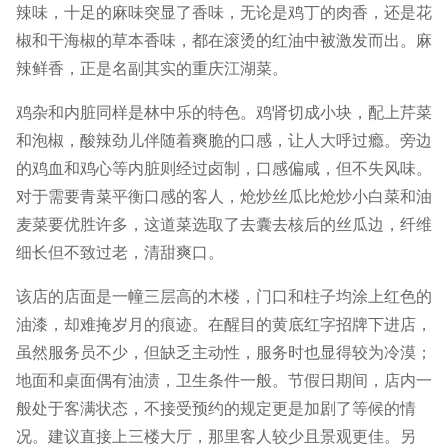
辣味，十足的麻味突显了香味，无论是鸡丁的肉香，还是花
椒和干海椒的草本香味，都在滚烫的红油中被激发而出。麻
辣鲜香，正是名副其实的重庆江湖菜。
鸡杂和内脏同样是林中乐的特色。鸡肾切成小块，配上芹菜
和泡椒，酸辣劲儿伴随着爽脆的口感，让人大呼过瘾。旁边
的鸡血和鸡心等内脏则经过卤制，口感偏咸，但不失风味。
对于需要青菜平衡口感的客人，炝炒丝瓜比炝炒小白菜和油
麦菜要优胜许多，这道菜选取了去囊去核后的丝瓜边，纤维
细长但不致过老，清甜爽口。
该店的店面是一幢三层高的木楼，门口和柱子均涂上红色的
油漆，却难掩岁月的痕迹。在醒目的黄底红字招牌下进店，
虽然服务员不少，但缺乏主动性，服务时也显得较为冷漠；
地面和桌面偶有油渍，卫生条件一般。节假日期间，店内一
般处于客满状态，不接受预约的规定更是加剧了等候的情
况。建议直接上三楼大厅，那里客人较少且景观更佳。另