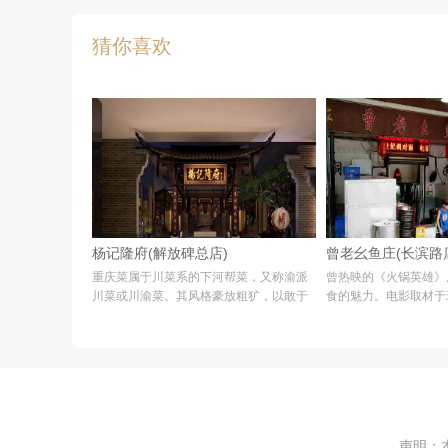
猜你喜欢
杨记隆府(解放碑总店)
曾老幺鱼庄(长滨路
重庆菜属于川菜系的下河帮菜，又称渝派
曾热映的《火锅英雄》
川菜或川渝菜。其风格豪放粗犷，以敢于
食的魅力。电影取材于
创新、用料大胆、花样众多著称，与重庆
下的曾老幺鱼庄，正是
的江湖气息一脉相承，因此又名江湖菜。
米的防空洞内。开业二
与起源于宫廷的成都
业，仍不减其人气，
声明：