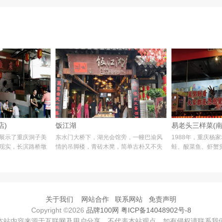
店)
饭江湖
易老头三样菜(南
展示了重庆洞子美
东水门大桥下，湖光会馆旁，一幢巴渝风
1988年，重庆杨
现实，长滨路桥墩
情的吊脚楼，青砖木凳，简单古朴又不失
蛙、酸菜鱼、虾蟹
藏匿在一个一百多
豪迈，红色牌匾龙飞凤舞地写着三个大
板在红底黑子的门
十多年，24小时营
字：饭江湖。不少本地饕客将其作为长期
牌。这是江湖菜作
饭堂，贾樟柯、孟京辉
在重庆餐饮界中，
关于我们
网站合作
联系网站
免责声明
Copyright ©2026
品牌100网
粤ICP备14048902号-8
本站内容来源于互联网及用户分享，不代表本站观点，如有侵权请联系我