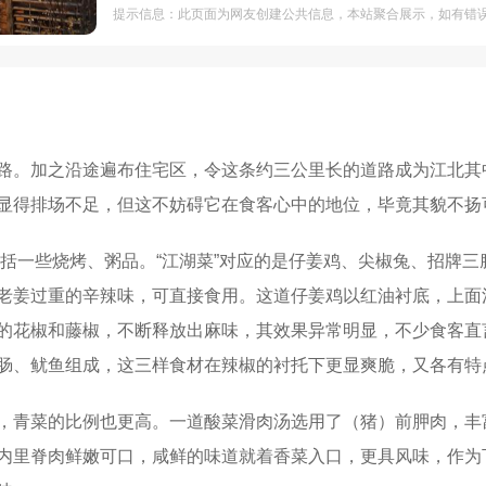
提示信息：此页面为网友创建公共信息，本站聚合展示，如有错
路。加之沿途遍布住宅区，令这条约三公里长的道路成为江北其
显得排场不足，但这不妨碍它在食客心中的地位，毕竟其貌不扬
另包括一些烧烤、粥品。“江湖菜”对应的是仔姜鸡、尖椒兔、招牌
老姜过重的辛辣味，可直接食用。这道仔姜鸡以红油衬底，上面
的花椒和藤椒，不断释放出麻味，其效果异常明显，不少食客直言
肠、鱿鱼组成，这三样食材在辣椒的衬托下更显爽脆，又各有特
，青菜的比例也更高。一道酸菜滑肉汤选用了（猪）前胛肉，丰
内里脊肉鲜嫩可口，咸鲜的味道就着香菜入口，更具风味，作为