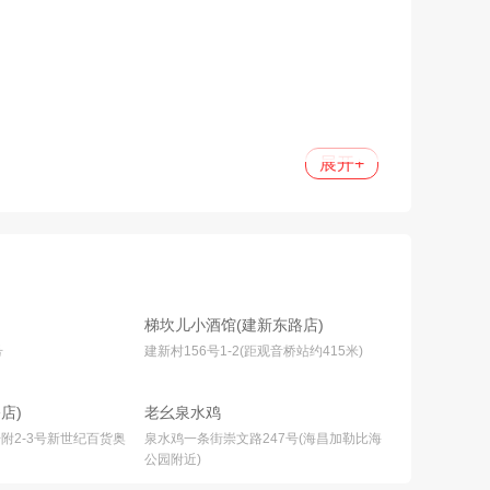
展开
+
梯坎儿小酒馆(建新东路店)
号
建新村156号1-2(距观音桥站约415米)
店)
老幺泉水鸡
附2-3号新世纪百货奥
泉水鸡一条街崇文路247号(海昌加勒比海
公园附近)