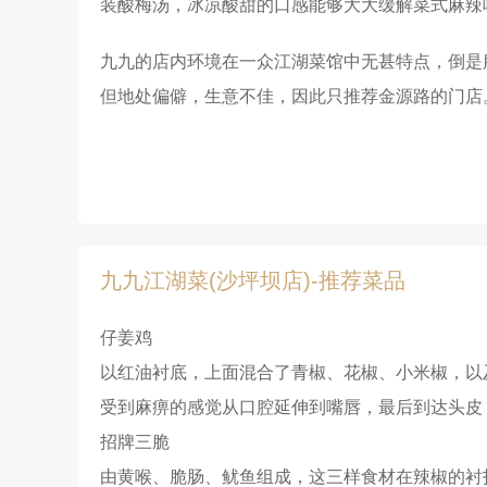
装酸梅汤，冰凉酸甜的口感能够大大缓解菜式麻辣
九九的店内环境在一众江湖菜馆中无甚特点，倒是
但地处偏僻，生意不佳，因此只推荐金源路的门店
九九江湖菜(沙坪坝店)-推荐菜品
仔姜鸡
以红油衬底，上面混合了青椒、花椒、小米椒，以
受到麻痹的感觉从口腔延伸到嘴唇，最后到达头皮
招牌三脆
由黄喉、脆肠、鱿鱼组成，这三样食材在辣椒的衬