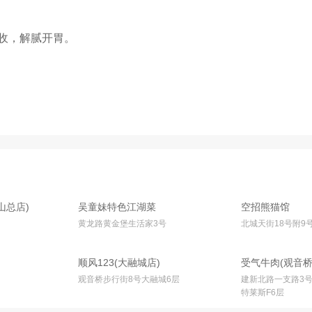
收，解腻开胃。
山总店)
吴童妹特色江湖菜
空招熊猫馆
黄龙路黄金堡生活家3号
北城天街18号附9
顺风123(大融城店)
受气牛肉(观音桥
观音桥步行街8号大融城6层
建新北路一支路3号
特莱斯F6层