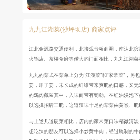
九九江湖菜(沙坪坝店)-商家点评
江北金源路交通便利，北接观音桥商圈，南达北滨
火锅店、茶楼食府等偌大的门面相比，九九江湖菜
九九的菜式在菜单上分为“江湖菜”和“家常菜”，
姜，即子姜，未长成的纤维带来爽脆的口感，又无
的鸡肉藏匿其中，入味而带有韧劲。在红油浸泡下
以选择招牌三脆，这道辣味十足的荤菜由黄喉、脆
与上述几道硬菜相比，店内的家常菜口味稍微清淡
想吃辣的朋友可以选择小炒黄牛肉，经过腌制的牛