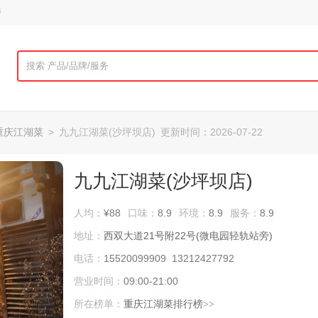
榜
重庆江湖菜
>
九九江湖菜(沙坪坝店)
更新时间：2026-07-22
九九江湖菜(沙坪坝店)
人均：
¥88
口味：
8.9
环境：
8.9
服务：
8.9
地址：
西双大道21号附22号(微电园轻轨站旁)
电话：
15520099909 13212427792
营业时间：
09:00-21:00
所在榜单：
重庆江湖菜排行榜
>>