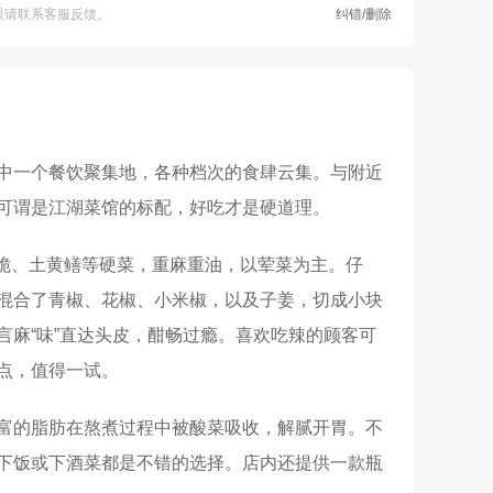
误请联系客服反馈。
纠错/删除
中一个餐饮聚集地，各种档次的食肆云集。与附近
可谓是江湖菜馆的标配，好吃才是硬道理。
三脆、土黄鳝等硬菜，重麻重油，以荤菜为主。仔
混合了青椒、花椒、小米椒，以及子姜，切成小块
麻“味”直达头皮，酣畅过瘾。喜欢吃辣的顾客可
点，值得一试。
富的脂肪在熬煮过程中被酸菜吸收，解腻开胃。不
下饭或下酒菜都是不错的选择。店内还提供一款瓶