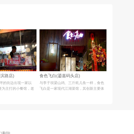
滨路店)
食色飞白(鎏嘉码头店)
家坪的街边出现一家以
与李子坝梁山鸡、三斤耗儿鱼一样，食色
煲为主打的小餐馆，老
飞白是一家现代江湖菜馆，其创新主要体
口打出重庆江湖菜的招
现在环境和出品之上。其前身江湖食堂于
为单独品类第一次出现
2006年在鹞子丘老巷开业，2010年更名为
因此这
食色飞白，2014年迁至北
们删除。