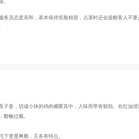
味。
服务员态度亲和，基本保持笑脸相迎，点菜时还会提醒客人不要
。
及子姜，切成小块的鸡肉藏匿其中，入味而带有韧劲。在红油浸
，酣畅过瘾。
托下更显爽脆，又各有特点。