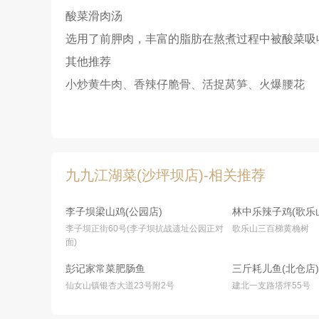
酸菜滑肉汤
选用了前胛肉，丰富的脂肪在熬煮过程中被酸菜吸
其他推荐
小炒黄牛肉、香辣仔脆骨、活捉莴笋、火爆腰花
九九江湖菜(沙坪坝店)-相关推荐
李子坝梁山鸡(公园店)
林中乐辣子鸡(歌乐
李子坝正街60号(李子坝抗战遗址公园正对
歌乐山三百梯黄桷树
面)
彭记家常菜肥肠鱼
三斤耗儿鱼(北仓店)
仙女山镇银杏大道23号附2号
建北一支路塔坪55号