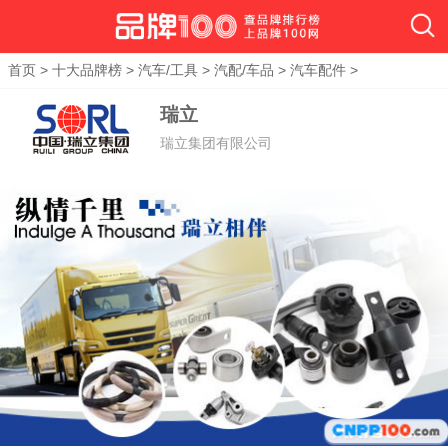
首页
>
十大品牌榜
>
汽车/工具
>
汽配/车品
>
汽车配件
>
瑞立
瑞立集团有限公司