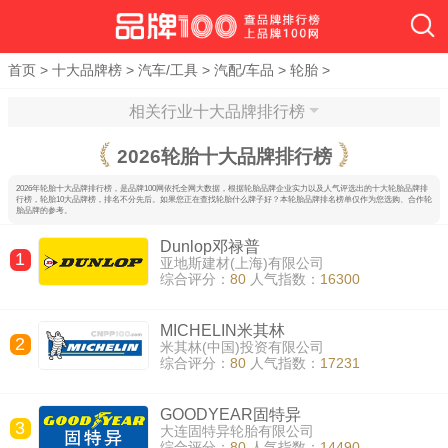
首页
>
十大品牌榜
>
汽车/工具
>
汽配/车品
>
轮胎
>
相关行业十大品牌排行榜
2026
轮胎十大品牌排行榜
2026年轮胎十大品牌排行榜，是品牌100网依托全网大数据，根据轮胎品牌企业实力以及人气评选出的十大轮胎品牌排
行榜，轮胎10大品牌榜，排名不分先后。如果您正在查找轮胎什么牌子好？本轮胎品牌排名榜单仅作为您选购、合作轮
胎品牌的参考。
Dunlop邓禄普
1
亚地斯建材(上海)有限公司
综合评分：
80
人气指数：
16300
MICHELIN米其林
2
米其林(中国)投资有限公司
综合评分：
80
人气指数：
17231
GOODYEAR固特异
3
大连固特异轮胎有限公司
综合评分：
80
人气指数：
14490