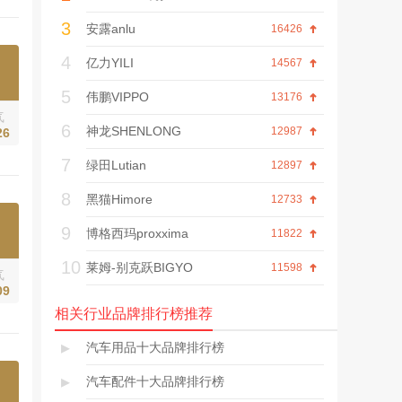
式、口碑评价等内
3
容。
安露anlu
16426
4
亿力YILI
14567
5
伟鹏VIPPO
13176
气
6
神龙SHENLONG
12987
26
7
绿田Lutian
12897
8
黑猫Himore
12733
9
博格西玛proxxima
11822
10
莱姆-别克跃BIGYO
11598
气
09
相关行业品牌排行榜推荐
▸
汽车用品十大品牌排行榜
▸
汽车配件十大品牌排行榜