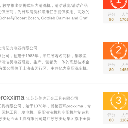
国，较早推出便携式压力清洗机，清洁系统/清洁产品
先供应商，为日常清洗和灌溉任务提供实用、高效的
评分
人
her与Robert Bosch, Gottlieb Daimler and Graf
80
170
人一样，是工业化开始以来对Wrttemberg的进步贡献最大
之一。他一心一意地实现自己的想法。1924年，23
完成了他在斯图加特理工高等学校的学业，其后在父亲的
2
上海亿力电器有限公司
公司，创建于1983年，浙江省著名商标，集吸尘
等清洁类电器研发、生产、营销为一体的高新技术企
评分
人
器有限公司位于上海市闵行区。主营亿力高压洗车机、
80
145
、亿力真空吸尘器、亿力空气净化器等。在家用电器
业获得广大客户的认可。公司秉承保证一流质量，保
理念，坚持客户第一的原...
oxxima
3
江苏苏美达五金工具有限公司
有限公司，始于1978年，博格西玛proxxima，专
、园林工具、发电机、高压清洗机和空压机的制造和
评分
人
苏苏美达五金工具有限公司是江苏苏美达集团旗下全资
80
118
4,000平米制造厂房和35,000平米的研发中心。公