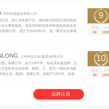
知名企业，国内植保机械、清洗机...
n
9
绿田机械股份有限公司
限公司，浙江省名牌产品，国内较大的高压清洗机制
专业从事发电机、高压清洗机研发和制造的高新技术
评分
人
份有限公司，成立于2002年6月，是一家专业从事发
80
128
机研发和制造的企业，是中国农业机械工业协会副会
保与清洗机协会会长单位，是全国农业机械标准化委
械技术委员会成员及全国...
NLONG
10
上海神龙企业(集团)有限公司
团）有限公司，始于1997年，知名洗车器品牌，生
及空压机专业供应商，集科、工、贸为一体的多功能
评分
人
神龙企业（集团）有限公司，创始于1997年，坐落
80
129
园内，公司占地面积42000平方米，建筑面积
，是全国清洗机、水泵及空压机专业生产企业之一，年
设备30万台套。 公司技术力量雄厚，...
品牌认领