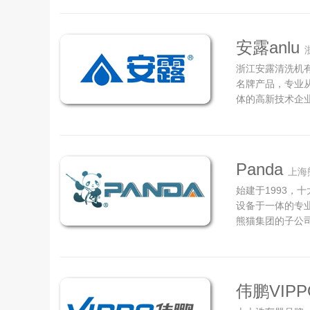
司拥有专业的技
能力。公司专业从
安露anlu
浙江安露清洗机有
名牌产品，专业
体的高新技术企业
专业从事高压清
术企业，涵括家
机等几大品类产品
Panda
上海
始建于1993，
设备于一体的专业
熊猫集团的子公
造、销售各种高
区大叶公路689
第一生产力的重要
伟鹏VIPP