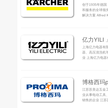
创于1935年德
和服务的全球领
解决方案 Alfred Krc
Zeppelin等
的创新者和企业家
岁的Krcher
公...
亿力YILI
上海亿力电器有限
器、高压清洗机
业 上海亿力电
亿力高压清洗机
－生活小家电行
持一级信誉的经营
博格西玛pr
江苏苏美达五金工具
业从事电动工具
销售的企业 江
子公司，目前拥有6