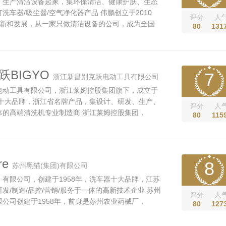
，生产清洁设备起家，集环保清洁、健康护肤、生态
洗车器/吸尘嚣/空气净化器产品 伟鹏创立于2010
评分
人
创新和发展，从一家只做清洁设备的公司，成为全国
80
131
业领先品牌，清洁产品和解决方案覆盖交通、房产、
等众多行业领域，2013年伟鹏集团成立并且同步多
事业板块（民用智能环保产业...
跃BIGYO
7
浙江新昌别克跃电动工具有限公司
电动工具有限公司，浙江莱姆控股集团旗下，成立于
器十大品牌，浙江省名牌产品，集设计、研发、生产、
评分
人
体的高端清洗机专业制造商 浙江莱姆控股集团，
80
115
第一大佛所在地新昌成立，位于美丽的沿海工业发达地
港口城市宁波仅80余公里，是专业制造电动工具企业
用、商用高压清洗机、工业用...
re
8
苏州黑猫(集团)有限公司
有限公司，创建于1958年，洗车器十大品牌，江苏
发/制造/品控/营销/服务于一体的高新技术企业 苏州
评分
人
公司创建于1958年，前身是苏州农业药械厂，
80
127
民营企业。公司坐落于苏州工业园区界浦路77号，工厂
筑面积20,000平方米，现有员工300余人。 公司是