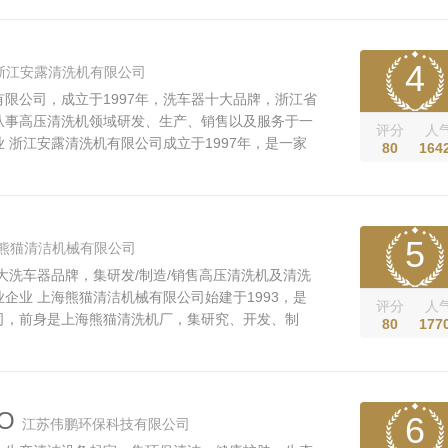
术人员200多位，有着完备的产品开发、测试和制造
事电动工具、园林工具、发电机...
4
浙江安露清洗机有限公司
限公司，成立于1997年，洗车器十大品牌，浙江省
从事高压清洗机领域研发、生产、销售以及服务于一
评分
人
 浙江安露清洗机有限公司成立于1997年，是一家
80
164
洗机领域研发、生产、销售以及服务于一体的高新技
用清洗机、商用清洗机、全自动洗车机、工程车洗轮
，产品销往国外130多个国家...
5
熊猫清洁机械有限公司
十大洗车器品牌，集研发/制造/销售高压清洗机及清洗
企业 上海熊猫清洁机械有限公司始建于1993，是
评分
人
司，前身是上海熊猫清洗机厂，集研究、开发、制
80
177
压清洗机及其他清洗设备于一体，总部在上海市奉贤
0号。 公司在长期的经营活动当中，深入贯彻科技是
思想，努力研究开发各种达到国...
O
6
江苏伟鹏环保科技有限公司