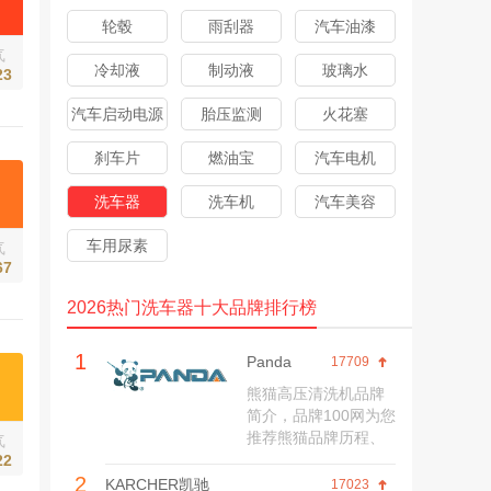
桩
轮毂
雨刮器
汽车油漆
气
冷却液
制动液
玻璃水
23
汽车启动电源
胎压监测
火花塞
刹车片
燃油宝
汽车电机
洗车器
洗车机
汽车美容
车用尿素
气
67
2026热门洗车器十大品牌排行榜
1
Panda
17709
熊猫高压清洗机品牌
简介，品牌100网为您
推荐熊猫品牌历程、
气
旗舰店、网上商城、
22
2
产品价格、联系方
KARCHER凯驰
17023