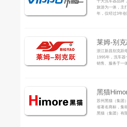
十大洗车器品牌
旅游为一体，主打
年，仅经过3年
环智能保清洁产
教育、文物、旅游
元化运作拆分3大
莱姆-别克
浙江新昌别克跃
1995年，洗车
销售、服务于一
1995年在江南
区，距离国际化
集团。产品涵盖家
黑猫Himo
苏州黑猫（集团）
省著名商标，集研
黑猫（集团）有限
1999年转制成
占地面积67亩，建