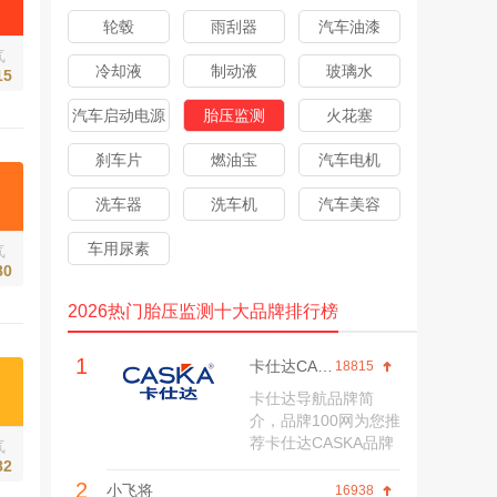
桩
轮毂
雨刮器
汽车油漆
气
冷却液
制动液
玻璃水
15
汽车启动电源
胎压监测
火花塞
刹车片
燃油宝
汽车电机
洗车器
洗车机
汽车美容
车用尿素
气
80
2026热门胎压监测十大品牌排行榜
1
卡仕达CASKA
18815
卡仕达导航品牌简
介，品牌100网为您推
荐卡仕达CASKA品牌
气
历程、旗舰店、网上
82
2
商城、产品价格、联
小飞将
16938