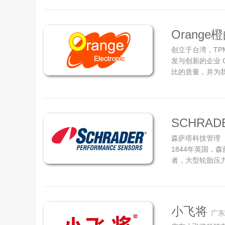
达到了90%；
斯、日本等国际市
Orange
创立于台湾，T
发与创新的企业 Or
比的质量，并为我
Orange Ele
我们致力于为我
制造商脱颖而出的原
SCHRA
森萨塔科技管理（
1844年英国，
者，大型轮胎压
基石。拥有逾1
件及传感技术设
赖的创新解决方案
小飞将
广东