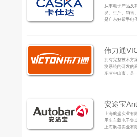
从事电子产品及
发、生产、销售
是广东好帮手电
卡仕达秉承成就
打造理想车生活
卡仕达品牌承接大
伟力通VI
拥有完整技术方
测系统的研发的
东省中山市，是
能力、品牌营销
2005年起，伟
发底蕴，公司先后
安途宝Ant
上海航盛实业有限
用车车载电子集
上海航盛实业有
司，航盛集团在