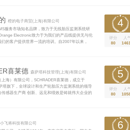
在国际市场上，公司强势挺进北美、南亚、中东、俄罗
场，实现了产品出口额的高速...
橙的
4
橙的电子商贸(上海)有限公司
PMS服务市场知名品牌，致力于无线胎压监测系统研
ange Electronic致力于为我们的产品线提供无与伦
评分
人
们的客户提供世界一流的培训。自2007年以来，
80
146
ctronic作为行业的领导者，一直走在TPMS市场的前列。
们的传感器提供最高的技术进步是我们从其他TPMS
因之一。这一重大成就不仅证明了Orange Ele...
DER喜莱德
5
森萨塔科技管理(上海)有限公司
上海）有限公司，SCHRADER喜莱德，成立于
森萨塔旗下，全球设计和生产轮胎压力监测系统的领导
评分
人
力传感器生产商 创新、远见和绩效是铸就伟大企业的
80
105
65年历史的喜莱德公司作为阀门、机械和电子系统组
计和制造的全球领导者，始终不懈地推出深受客户信
。 从创立之始，喜莱德品牌就一直...
6
小飞将科技有限公司