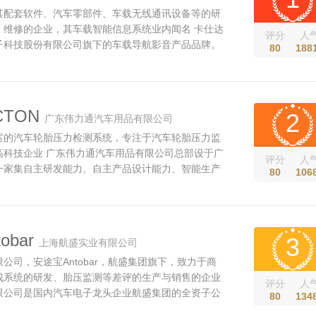
其配套软件、汽车零部件、车载无线通讯设备等的研
、维修的企业，其车载智能信息系统业内闻名 卡仕达
评分
人
子科技股份有限公司旗下的车载导航影音产品品牌。
80
188
合作伙伴，领航人车生活的企业愿景，致力于为车主
。 卡仕达智能云系列产品。智能云是好帮手电子旗下
数据时代的云计算和...
CTON
2
广东伟力通汽车用品有限公司
案的汽车轮胎压力检测系统，专注于汽车轮胎压力监
高科技企业 广东伟力通汽车用品有限公司总部设于广
评分
人
一家集自主研发能力、自主产品设计能力、智能生产
80
106
能力、互联网平台开发能力于一体的高新技术企业。
力通专注于研发汽车轮胎压力监测系统，凭借深厚的研
拥有多项专利技术，包...
obar
3
上海航盛实业有限公司
公司，安途宝Antobar，航盛集团旗下，致力于商
成系统的研发、胎压监测等差评的生产与销售的企业
评分
人
限公司是国内汽车电子龙头企业航盛集团的全资子公
80
134
国内汽车电子前装市场拥有30%的份额，市场覆盖率