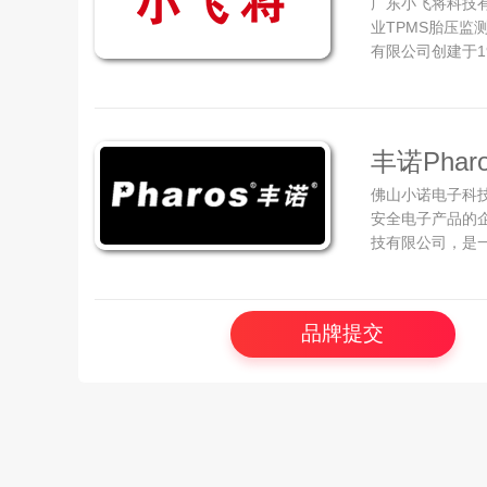
广东小飞将科技有
业TPMS胎压监
有限公司创建于1
盗器配套生产制造
速全自动贴片机
等先进设备及一流的
丰诺Phar
佛山小诺电子科技
安全电子产品的
技有限公司，是
企业。 公司旗下
助系统、轨迹后
像仪、汽车后座娱
品牌提交