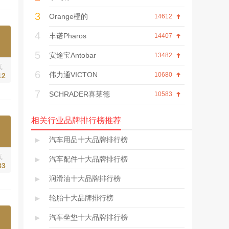
系方式、口碑评价等
3
内容。
Orange橙的
14612
4
丰诺Pharos
14407
5
安途宝Antobar
13482
气
6
伟力通VICTON
10680
12
7
SCHRADER喜莱德
10583
相关行业品牌排行榜推荐
▸
汽车用品十大品牌排行榜
气
▸
汽车配件十大品牌排行榜
83
▸
润滑油十大品牌排行榜
▸
轮胎十大品牌排行榜
▸
汽车坐垫十大品牌排行榜