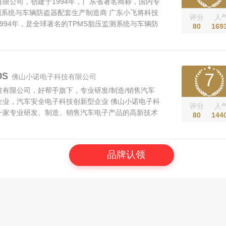
限公司，创建于1994年，广东省著名商标，国内专
测系统与车辆防盗器配套生产制造商 广东小飞将科技
评分
人
994年，是全球著名的TPMS胎压监测系统与车辆防
80
169
商之一，占地20000平方米，配备有松下、三星高
，高精度模具加工成套设备及ICT电脑全自动检测仪
实验装备：通过了汽车行业TS16949...
os
7
佛山小诺电子科技有限公司
有限公司，好帮手旗下，专业研发/制造/销售汽车
企业，汽车安全电子科技创新型企业 佛山小诺电子科
评分
人
一家专业研发、制造、销售汽车电子产品的高新技术
80
144
Pharos丰诺品牌主营：车载摄像头、360全景行车辅
视系统、胎压监测系统、行车安全预警系统、行车录
乐系统等汽车安全电子产...
品牌认领