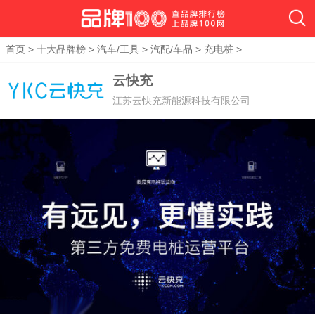
首页
>
十大品牌榜
>
汽车/工具
>
汽配/车品
>
充电桩
>
云快充
江苏云快充新能源科技有限公司