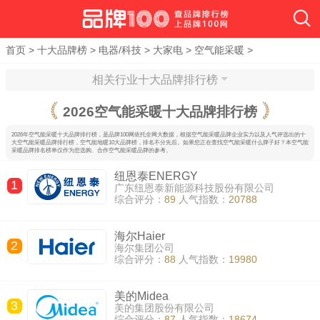
首页
>
十大品牌榜
>
电器/科技
>
大家电
>
空气能采暖
>
相关行业十大品牌排行榜
2026
空气能采暖十大品牌排行榜
2026年空气能采暖十大品牌排行榜，是品牌100网依托全网大数据，根据空气能采暖品牌企业实力以及人气评选出的十
大空气能采暖品牌排行榜，空气能地暖10大品牌榜，排名不分先后。如果您正在查找空气能采暖什么牌子好？本空气能
采暖品牌排名榜单仅作为您选购、合作空气能采暖品牌的参考。
纽恩泰ENERGY
1
广东纽恩泰新能源科技股份有限公司
综合评分：
89
人气指数：
20788
海尔Haier
2
海尔集团公司
综合评分：
88
人气指数：
19980
美的Midea
3
美的集团股份有限公司
综合评分：
87
人气指数：
18674