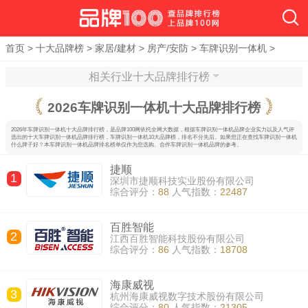
首页
>
十大品牌榜
>
家居/建材
>
房产/安防
>
车牌识别一体机
>
相关行业十大品牌排行榜
2026
车牌识别一体机十大品牌排行榜
2026年车牌识别一体机十大品牌排行榜，是品牌100网依托全网大数据，根据车牌识别一体机品牌企业实力以及人气评
选出的十大车牌识别一体机品牌排行榜，车牌识别一体机10大品牌榜，排名不分先后。如果您正在查找车牌识别一体机
什么牌子好？本车牌识别一体机品牌排名榜单仅作为您选购、合作车牌识别一体机品牌的参考。
捷顺
1
深圳市捷顺科技实业股份有限公司
综合评分：
88
人气指数：
22487
百胜智能
2
江西百胜智能科技股份有限公司
综合评分：
86
人气指数：
18708
海康威视
3
杭州海康威视数字技术股份有限公司
综合评分：
80
人气指数：
21305