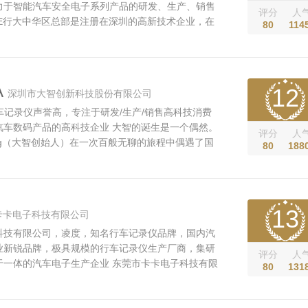
力于智能汽车安全电子系列产品的研发、生产、销售
评分
人
任E行大中华区总部是注册在深圳的高新技术企业，在
80
114
端的设计、应用和创新方面一直注重全面发展与创
创造了价值。是我国较早进入汽车安全电子领域的民
产品市场定位于智能汽车安全...
A
12
深圳市大智创新科技股份有限公司
车记录仪声誉高，专注于研发/生产/销售高科技消费
汽车数码产品的高科技企业 大智的诞生是一个偶然。
评分
人
.bong（大智创始人）在一次百般无聊的旅程中偶遇了国
80
188
艺术家Johs .daza，两人一见如故。
1927年出生在哥伦比亚阿里卡，是国际知名的音乐及舞蹈
音乐及舞蹈，对艺术有极深厚的造诣。Johs .daza
13
卡卡电子科技有限公司
科技有限公司，凌度，知名行车记录仪品牌，国内汽
业新锐品牌，极具规模的行车记录仪生产厂商，集研
评分
人
于一体的汽车电子生产企业 东莞市卡卡电子科技有限
80
131
车记录仪行业有强大实力的专业公司，专注于行车记
造，致力于打造国内领先行车记录仪品牌而努力。 凌