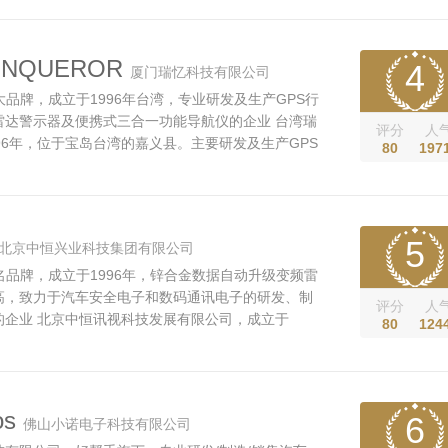
度专业产品与服务提供商为企业愿景，合众思壮专注
建中国PNT新时空基准，在行业内...
NQUEROR
4
厦门瑞忆科技有限公司
大品牌，成立于1996年台湾，专业研发及生产GPS行
雷达警示器及便携式三合一功能导航仪的企业 台湾瑞
评分
人
96年，位于宝岛台湾的嘉义县。主要研发及生产GPS
80
197
雷达警示器及便携式三合一功能导航仪。2011年6
本名，厦门瑞忆科技有限公司在厦门正式挂牌成立。创
列品牌，产品营销全球。 厦门瑞忆...
5
北京中恒兴业科技集团有限公司
名品牌，成立于1996年，锌合金数据自动升级变频雷
高，致力于汽车安全电子和数码通讯电子的研发、制
评分
人
的企业 北京中恒讯视科技发展有限公司，成立于
80
124
于汽车安全电子和数码通讯电子的研发、制造、销售与
年创建自主品牌DEC中恒，同年在深圳组建研发中心，
电子狗、行车记录仪、GPS导航仪、...
os
6
佛山小诺电子科技有限公司