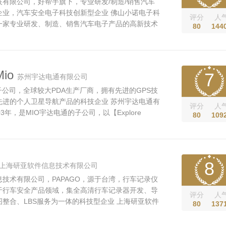
有限公司，好帮手旗下，专业研发/制造/销售汽车
企业，汽车安全电子科技创新型企业 佛山小诺电子科
评分
人
一家专业研发、制造、销售汽车电子产品的高新技术
80
144
Pharos丰诺品牌主营：车载摄像头、360全景行车辅
视系统、胎压监测系统、行车安全预警系统、行车录
乐系统等汽车安全电子产...
io
7
苏州宇达电通有限公司
子公司，全球较大PDA生产厂商，拥有先进的GPS技
先进的个人卫星导航产品的科技企业 苏州宇达电通有
评分
人
3年，是MIO宇达电通的子公司，以【Explore
80
109
为品牌精神，专心致力于发展先进的个人卫星导航产
探索新的科技及应用，进一步协助人们享受探索周遭
电通于2003年发布了全球第一款将GPS技术融...
8
上海研亚软件信息技术有限公司
技术有限公司，PAPAGO，源于台湾，行车记录仪
于行车安全产品领域，集全高清行车记录器开发、导
评分
人
整合、LBS服务为一体的科技型企业 上海研亚软件
80
137
PAPAGO Co.,Ltd.)，由台湾研勤科技股份有限公
 Inc) 投资设立。 自2001年以来，PAPAGO!一直致力于