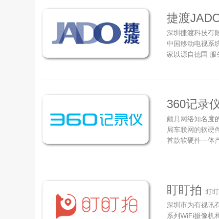
度拥有坚实的科研
捷渡JAD
深圳捷渡科技有
中国移动电视系统
家以源自德国 
仪企业。 JAD
至超越国际标准
为傲、期待拥有的
360记录
颇具网络知名度的
局车联网的软硬件
首款软硬件一体
发经验及互联网从
for Car操
智能出行方案，为广
盯盯拍
盯盯
深圳市为有视讯
系列WiFi摄像