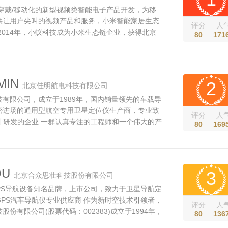
穿戴/移动化的新型视频类智能电子产品开发，为移
供让用户尖叫的视频产品和服务，小米智能家居生态
评分
人
2014年，小蚁科技成为小米生态链企业，获得北京
80
171
司和启明创投联合投资。小蚁是采用小米模式的智能
是小米智能家居生态的重要成员。 2014年，小蚁
产品小蚁智能摄像机，累计创...
MIN
2
北京佳明航电科技有限公司
有限公司，成立于1989年，国内销量领先的车载导
密进场的通用型航空专用卫星定位仪生产商，专业致
评分
人
计研发的企业 一群认真专注的工程师和一个伟大的产
80
169
n成立于1989年，长久以来致力于GPS产品之设计研
、坚定的信念：提供创新与便利的产品，以提升客户
就了今日全球卫星定位导航系统品...
U
3
北京合众思壮科技股份有限公司
GPS导航设备知名品牌，上市公司，致力于卫星导航定
PS汽车导航仪专业供应商 作为新时空技术引领者，
评分
人
份有限公司(股票代码：002383)成立于1994年，
80
136
卫星导航定位领域的公司之一。以成为时空信息领域