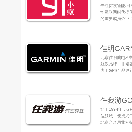
专注探索智能/可
动互联网时代提
的重要成员企业 
小米科技有限公
硬件创业公司，也
科技发布了第一款
佳明GAR
北京佳明航电科技
航仪品牌，非精
力于GPS产品设
品构想，Garmi
发，秉持着简明
的生活质量，才造
任我游GO
始于1994年，
位领域，便携式G
北京合众思壮科技股
是国内较早进入