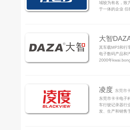
域较为有名，致
于一体的企业 
各类电子智能终
新，为多个行业
营企业。 任E行
大智DAZ
其车载MP3和行
电子数码产品和
2000年kwai
际知名的音乐及舞蹈
Johs.daza
艺术家，从小热爱
的艺...
凌度
东莞市
东莞市卡卡电子
车行驶记录器行
发、生产和销售
公司是一家在行
录仪的研发与制