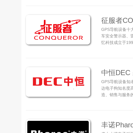
全球领先的高精
时空信息领域，构
征服者CO
GPS导航设备十
车安全警示器、
忆科技成立于19
行车安全警示器、
月12日以公司
立了征服者及一系
中恒DEC
GPS导航设备知
达电子狗知名度
造、销售与服务
1996年，致力
服务，于2001
主要研发产品涉及
丰诺Phar