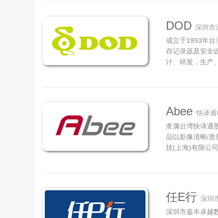
行车安全产品的研
DOD
深圳市
成立于1993年
存记录器及安全
计、研发，生产
过硬的专业知识
贴心的服务，实现
[各种车辆行车安全
Abee
快译通
隶属台湾快译通
品以影像清晰/质
技(上海)有限
译通股份有限公
的公司。在台湾
是超过45%，是
任E行
深圳
深圳市嘉丰卓越