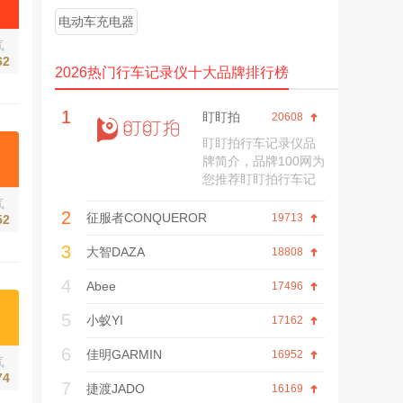
电动车充电器
气
62
2026热门行车记录仪十大品牌排行榜
1
盯盯拍
20608
盯盯拍行车记录仪品
牌简介，品牌100网为
您推荐盯盯拍行车记
录仪品牌历程、旗舰
气
2
店、网上商城、产品
征服者CONQUEROR
19713
52
价格、口碑评价等信
3
息。
大智DAZA
18808
4
Abee
17496
5
小蚁YI
17162
6
佳明GARMIN
16952
气
74
7
捷渡JADO
16169