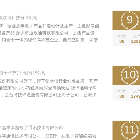
发。目前在中国大陆、日本及美国都设有分公司...
9
迪欧迪科技有限公司
台湾，专业从事电子产品开发设计及生产，主推影像储
设备产品 深圳市迪欧迪科技有限公司，是集产品设
评分
人
、销售于一体的现代高科技企业。自成立以来，凭借
80
129
，勤奋坚韧的工作态度，先进的工艺，优质的产品，
从优秀到优质的跨越。 DOD的企业宗旨：努力以
][居家安全][人身社会安全...
10
电子科技(上海)有限公司
股份有限公司旗下，行车记录仪行业知名品牌，其产
量稳定/外型小巧轻薄而深受市场欢迎 快译通电子科
评分
人
公司，是台湾快译通股份有限公司上海子公司，台湾快
80
174
司是专门生产销售翻译机(计算机辞典)与行车记录仪
，快译通翻译机占有率超过48%，行车记录仪占有率
台湾销售领先的行车记录仪的...
11
市嘉丰卓越数字通讯技术有限公司
数字通讯技术有限公司，任E行，在电子智能终端领