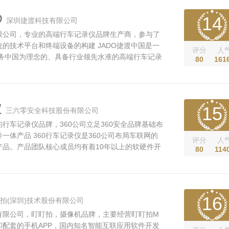
队伍、先进的生产检...
O
14
深圳捷渡科技有限公司
限公司，专业的高端行车记录仪品牌生产商，参与了
的技术平台和终端设备的构建 JADO捷渡中国是一
评分
人
服务中国为理念的、具备行业领先水准的高端行车记录
80
161
O捷渡中国成立于2011年，致力于设计和打造出达到甚
的中国汽车安全产品，并塑造一个令中国消费者引以
国际化品牌。 作为一家专业...
仪
15
三六零安全科技股份有限公司
行车记录仪品牌，360公司立足360安全品牌基础布
一体产品 360行车记录仪是360公司布局车联网的
评分
人
产品。产品团队核心成员均有着10年以上的软硬件开
80
114
业经历，立足360大安全品牌基因，独创360 OS
作系统，以用户需求为原点，结合人工智能技术，打造全新
大车主的出行保驾护航。 2015年5月...
16
拍(深圳)技术股份有限公司
有限公司，盯盯拍，摄像机品牌，主要经营盯盯拍M
机和配套的手机APP，国内知名智能互联应用软件开发