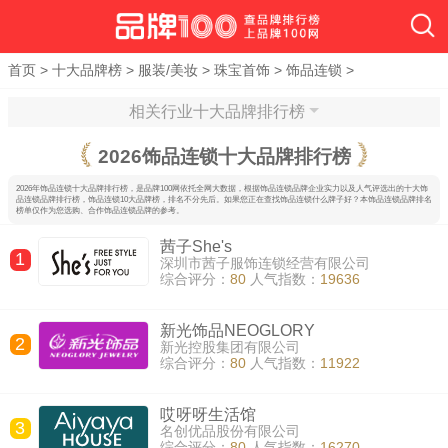
首页
>
十大品牌榜
>
服装/美妆
>
珠宝首饰
>
饰品连锁
>
相关行业十大品牌排行榜
2026
饰品连锁十大品牌排行榜
2026年饰品连锁十大品牌排行榜，是品牌100网依托全网大数据，根据饰品连锁品牌企业实力以及人气评选出的十大饰
品连锁品牌排行榜，饰品连锁10大品牌榜，排名不分先后。如果您正在查找饰品连锁什么牌子好？本饰品连锁品牌排名
榜单仅作为您选购、合作饰品连锁品牌的参考。
茜子She's
1
深圳市茜子服饰连锁经营有限公司
综合评分：
80
人气指数：
19636
新光饰品NEOGLORY
2
新光控股集团有限公司
综合评分：
80
人气指数：
11922
哎呀呀生活馆
3
名创优品股份有限公司
综合评分：
80
人气指数：
16270