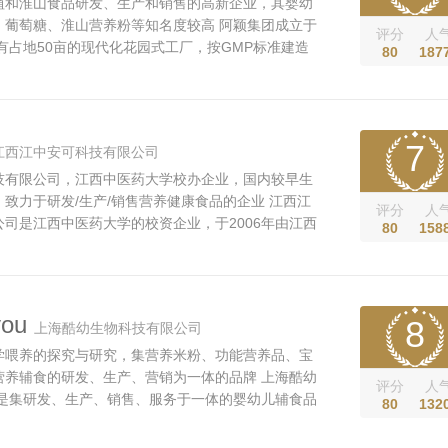
植和淮山食品研发、生产和销售的高新企业，其婴幼
、葡萄糖、淮山营养粉等知名度较高 阿颖集团成立于
评分
人
拥有占地50亩的现代化花园式工厂，按GMP标准建造
80
187
气净化车间，更拥有国际化先进水平的滚筒蒸煮设备和
水烘干工艺。 公司专业从事淮山种植和淮山食品研
公司座落字江西淮山原产地南...
7
江西江中安可科技有限公司
技有限公司，江西中医药大学校办企业，国内较早生
致力于研发/生产/销售营养健康食品的企业 江西江
评分
人
司是江西中医药大学的校资企业，于2006年由江西
80
158
于1991年）改制而成。 江西江中安可科技有限公
药大学雄厚的科研力量，与江西中医药大学教育部现
验室及江西省唯一的国家级...
ou
8
上海酷幼生物科技有限公司
学喂养的探究与研究，集营养米粉、功能营养品、宝
营养辅食的研发、生产、营销为一体的品牌 上海酷幼
评分
人
，是集研发、生产、销售、服务于一体的婴幼儿辅食品
80
132
提供安全营养的辅食及保健食品的强烈使命，联合法
究中心独有核心技术，专注中国宝宝科学喂养的探究与