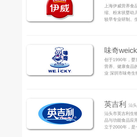
上海伊威营养食品
缩、粉末状婴幼
较早专业研制、生
以来，伊威与上
科学喂养的探索
制高浓缩、粉末状
味奇weick
创于1990年，
营养、健康食品
业 深圳市味奇生
康食品的研发、
食品的国家高新
是味奇发展的基石
英吉利
汕头
汕头市英吉利生物
品与功能食品应
立于2000年，
产的现代化企业