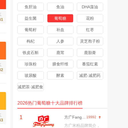
鱼肝油
鱼油
DHA藻油
气
益生菌
葡萄糖
花粉
41
葡萄籽
补血
红枣
枸杞
人参
灵芝孢子粉
铁皮石斛
鹿茸
鹿胎膏
珍珠粉
膳食纤维
番茄红素
气
32
玻尿酸
酵素
减肥·减肥药
减肥茶·减肥食
品
2026热门葡萄糖十大品牌排行榜
气
1
方广FangGuang
19992
43
方广米粉品牌简介，