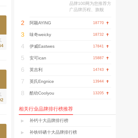
品牌100网为您推荐方
广品牌历程、旗舰
店、网上商城、产品
2
价格、联系方式、口
阿颖AYING
18770
碑评价等内容。
3
味奇weicky
18732
气
4
44
伊威Eastwes
17841
5
安可ican
15887
6
英吉利
14743
7
英氏Engnice
13944
8
酷幼Coolyou
13205
气
92
相关行业品牌排行榜推荐
▸
补钙十大品牌排行榜
▸
补铁锌硒十大品牌排行榜