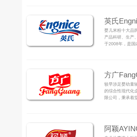
自动复式等渗混
ISO22000、
英氏Engni
婴儿米粉十大品
产品科研、生产
于2008年，是
产、线上线下销
公司，公司现有
产品涵盖丹麦原罐
方广Fang
较早涉足婴幼童
的综合性现代化企
限公司，秉承着
品质优先，为中
婴幼童辅食行业
网络覆盖全中国，
阿颖AYIN