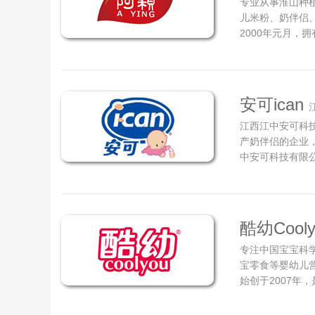
专业从事淮山种
儿米粉、奶伴侣
2000年元月，
的30万级的空
新鲜淮山蒸汽脱
发、生产和销售。
安可ican
江西江中安可科
产奶伴侣的企业，
中安可科技有限公
江中饮料厂（成立
司依托江西中医
代中药制剂重点实
酷幼Cooly
专注中国宝宝科
宝零食等婴幼儿
始创于2007年
牌。本着为母婴
国PBY医学研