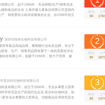
有限公司，始于1996年，专业研制/生产/销售高浓
儿辅助食品的企业 上海伊威儿童食品有限公司是国内
评分
人
产、销售婴幼儿粉末状辅食的企业。自1996年创立
80
178
海诺贝儿童营养保健研究中心始终致力于中国婴幼儿
与研究，针对中国宝宝的生理特点和营养需求精心研
的婴幼儿营养产品。 伊威...
y
2
深圳市味奇生物科技有限公司
婴童营养食品高端品牌，葡萄糖行业知名品牌，专注于
的研发、生产、销售和品牌发展于一体的高新技术企
评分
人
物科技有限公司，创建于1990年，致力于营养、健
80
187
生产、销售和品牌发展于一体的专业化婴童营养健康
技术企业。 长期以来，味奇坚持质量是味奇的生命，
的质量理念，采用国际一...
3
市英吉利生物科技有限公司
科技有限公司，创立于2000年，专业从事婴儿营养
用科学研究及生产的现代化企业 英吉利生物科技，创
评分
人
是一家专业从事婴幼儿营养品、功能食品应用研究及生
80
147
。 公司巨资引入国际先进的全套低温生物提取设备及