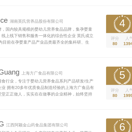
合生产线，所生产的系列产品，严格执行GMP、
HACCP国际质量体系认证等生产规范，同时...
ce
4
湖南英氏营养品股份有限公司
牌，国内较具规模的婴幼儿营养食品品牌，集孕婴童
、线上线下销售和服务一体化的综合性企业 英氏成立
评分
人
国内目前在孕婴童产品产业品类最齐全的集科研、生
80
139
售和服务一体化的大型综合性孕婴童产品专业化集团
员工千余名。英氏集团主打英氏、舒比奇两大品牌，
装进口婴幼儿奶粉、婴幼...
Guang
5
上海方广食品有限公司
辅食行业，专注于婴幼儿营养食品系列产品研发/生产
业 拥有20多年优质食品制造经验的上海方广食品有
评分
人
堂堂正正做人，实实在在做事的企业精神，始终坚持
80
199
国宝宝传递细腻的呵护与关爱。 方广是中国早期涉足
的企业之一，经过20多年的实践与发展，方广的销售
已在全国多地设立十...
G
6
江西阿颖金山药食品集团有限公司