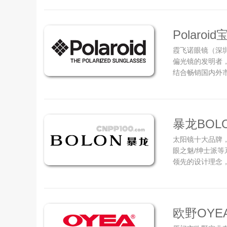
艺、卓越品质，
与众不同的风格魅
Polaroi
霞飞诺眼镜（深圳）
偏光镜的发明者
结合畅销国内外市场 
也是市场的领导
销全球市场在英
陆设有分公司，并
暴龙BOL
太阳镜十大品牌
眼之魅/绅士派等
领先的设计理念
创新工艺，体现
与精心设计的L
质感和完美的品味
欧野OYE