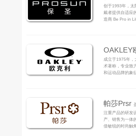
创于1993年，
戴者提供自适应
造商 Be Pro 
牌，代表了值得
来，我们不断地
简洁完美？这种精
OAKLE
成立于1975年
术著称，专业致
和运动品牌的象
激发想象，点燃
力于制造和分销
及配饰。该品牌的
帕莎Prsr
注重产品的研发
产、销售为一体的
借敏锐的时尚触角
面部轮廓特点和