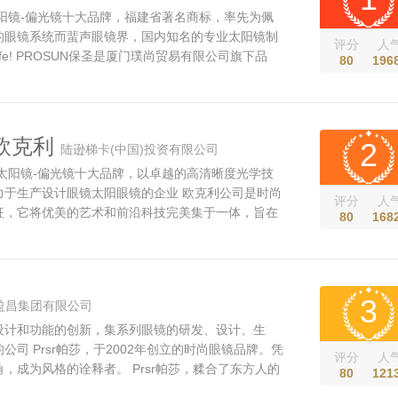
太阳镜-偏光镜十大品牌，福建省著名商标，率先为佩
的眼镜系统而蜚声眼镜界，国内知名的专业太阳镜制
评分
人
in Life! PROSUN保圣是厦门璞尚贸易有限公司旗下品
80
196
信赖、卓越非凡的产品品质。自品牌创建二十余年
追问自己：如何才能令眼镜佩戴更舒适，更轻便，更
益求精的态度一直敦促着我们不断革...
Y欧克利
2
陆逊梯卡(中国)投资有限公司
，太阳镜-偏光镜十大品牌，以卓越的高清晰度光学技
力于生产设计眼镜太阳眼镜的企业 欧克利公司是时尚
评分
人
征，它将优美的艺术和前沿科技完美集于一体，旨在
80
168
灵感。该公司以始终领先的创新光学技术为基础，致
高端太阳镜、光学镜片和镜框、护目镜、服饰、鞋类
精髓已由数百名专业运动...
3
盈昌集团有限公司
设计和功能的创新，集系列眼镜的研发、设计、生
公司 Prsr帕莎，于2002年创立的时尚眼镜品牌。凭
评分
人
，成为风格的诠释者。 Prsr帕莎，糅合了东方人的
80
121
审美情趣，并汲取时下流行元素融入设计，以精湛工