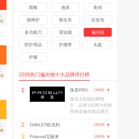
雨靴
渔具
鱼饵
气
烧烤炉
救生衣
应急包
81
多功能刀
望远镜
偏光镜
防护用品
护腰带
头盔
护膝
气
2026热门偏光镜十大品牌排行榜
24
1
保圣PROSUN
19681
保圣太阳镜品牌简
介，品牌100网为您推
荐保圣偏光镜品牌历
程、旗舰店、网上商
2
城、产品价格、口碑
气
OAKLEY欧克利
16824
评价等信息。
36
3
Polaroid宝丽来
16409