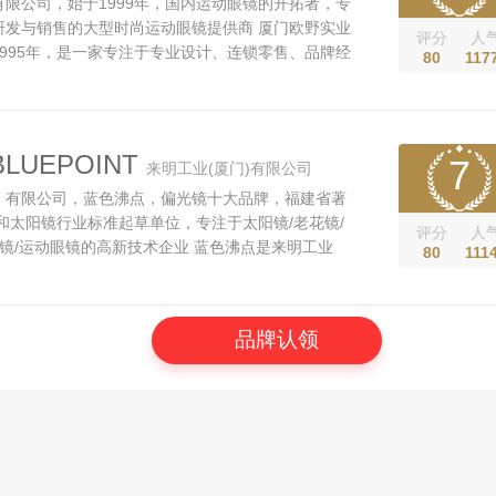
限公司，始于1999年，国内运动眼镜的开拓者，专
研发与销售的大型时尚运动眼镜提供商 厦门欧野实业
评分
人
995年，是一家专注于专业设计、连锁零售、品牌经
80
117
司。15年以来，欧野一直致力于为消费者提供品质卓
饰镜，旗下品牌OYEA厚积薄发，近年来迅速成长为
品牌，深得消费者青睐。创始...
LUEPOINT
7
来明工业(厦门)有限公司
）有限公司，蓝色沸点，偏光镜十大品牌，福建省著
和太阳镜行业标准起草单位，专注于太阳镜/老花镜/
评分
人
眼镜/运动眼镜的高新技术企业 蓝色沸点是来明工业
80
111
优势品牌，主要生产太阳镜、老花镜、防蓝光眼镜、
镜、儿童眼镜、定制眼镜。 来明工业（厦门）源于
制造四十多年，拥有世界一流...
品牌认领