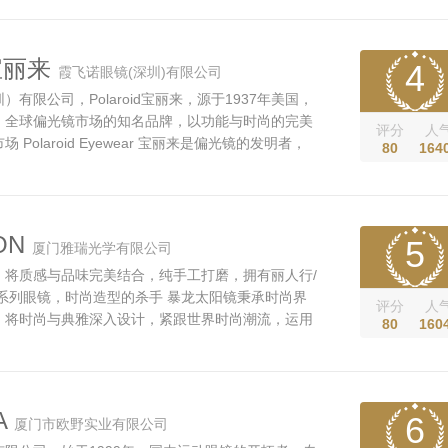
将时尚的美感与独特的自我风格巧妙结合，为你彰显
力。 承袭东方美学精髓，糅...
d宝丽来
4
霞飞诺眼镜(深圳)有限公司
有限公司，Polaroid宝丽来，源于1937年美国，
，全球偏光镜市场的知名品牌，以功能与时尚的完美
评分
人
Polaroid Eyewear 宝丽来是偏光镜的发明者，
80
164
者，象征偏光技术的最高质量与功能！宝丽来品牌营
国、瑞士、意大利、瑞典、荷兰、俄罗斯、及中国大
拥有完善紧密的全球经销网络。...
ON
5
厦门雅瑞光学有限公司
，将质感与品味完美结合，纯手工打磨，拥有丽人行/
系列眼镜，时尚造型的杀手 暴龙太阳镜秉承时尚界
评分
人
，将时尚与典雅深入设计，紧跟世界时尚潮流，运用
80
160
出暴龙品牌一贯坚持的创新风格。纯手工打磨的材料
OGO衍生图案迭奕生辉，真正诠释了暴龙眼镜卓越的
享受，展现与众不同，卓...
A
6
厦门市欧野实业有限公司