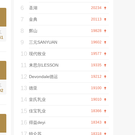
6
圣湖
20234
7
金典
20113
8
辉山
19828
气
41
9
三元SANYUAN
19602
10
现代牧业
19577
11
来思尔LESSON
19335
12
Devondale德运
19212
气
13
德亚
19100
02
14
皇氏乳业
19010
15
佳宝乳业
18366
16
得益deyi
18343
17
特仑苏
18318