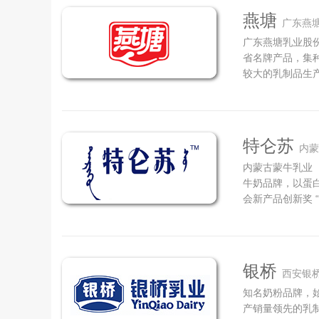
燕塘
广东燕
广东燕塘乳业股
省名牌产品，集
较大的乳制品生产
业”）始创于19
副会长单位、中
合会）中国国家委
特仑苏
内蒙
内蒙古蒙牛乳业
牛奶品牌，以蛋
会新产品创新奖 
牛奶品牌。它的
右、中温带暖湿
厚的优势自然条件
银桥
西安银桥
知名奶粉品牌，始
产销量领先的乳