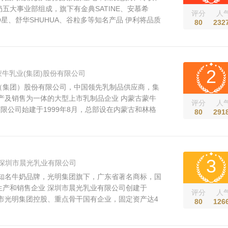
五大事业部组成，旗下有金典SATINE、安慕希
评分
人
QQ星、舒华SHUHUA、谷粒多等知名产品 伊利将品质
80
232
生产100%安全、100%健康的乳制品，将质量管理
量领先3210战略，聚焦全球最优品质，持续升级全
，将严苛的质量管控标准贯穿于全球产业链，保证
2
牛乳业(集团)股份有限公司
（集团）股份有限公司，中国领先乳制品供应商，集
产及销售为一体的大型上市乳制品企业 内蒙古蒙牛
评分
人
有限公司始建于1999年8月，总部设在内蒙古和林格
80
291
2004年在香港上市(股票代码:HK2319)，2014年
数成分股的中国乳业第一股。 蒙牛是中国领先乳制品
发生产适合国人的乳制品，连续...
3
深圳市晨光乳业有限公司
，知名牛奶品牌，光明集团旗下，广东省著名商标，国
生产和销售企业 深圳市晨光乳业有限公司创建于
评分
人
圳市光明集团控股、重点骨干国有企业，固定资产达4
80
126
00人，年产值近10亿元，是珠江三角洲地区最大的乳
企业之一。 公司位于光明新区光明街道南区，占地面