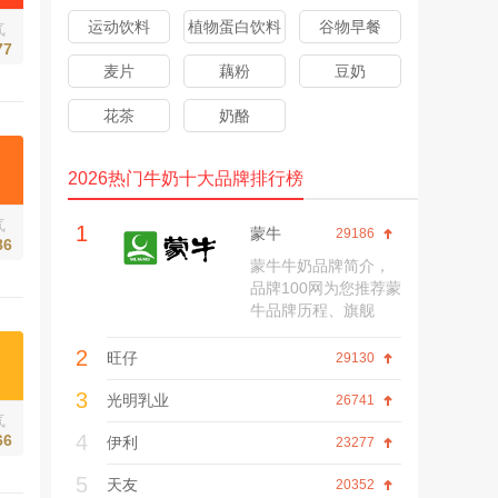
运动饮料
植物蛋白饮料
谷物早餐
气
77
麦片
藕粉
豆奶
花茶
奶酪
2026热门牛奶十大品牌排行榜
气
1
蒙牛
29186
86
蒙牛牛奶品牌简介，
品牌100网为您推荐蒙
牛品牌历程、旗舰
店、网上商城、产品
2
价格、联系方式、热
旺仔
29130
点资讯、名人高管、
3
口碑评价等内容。
光明乳业
26741
气
4
66
伊利
23277
5
天友
20352