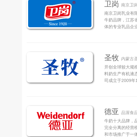
卫岗
南京卫
南京卫岗乳业有限
牛奶品牌，江苏
体的专业乳品企业
庆龄、宋美龄姐
余年的传承创新，
业、中国食品百强
圣牧
内蒙古
开创全球较大规模
料奶生产有机液
司成立于2009
业开发区,注册资
圣牧公司是沙草
粪还田，形成了产
德亚
品渥食
牛奶十大品牌，
完全分离的经营
和市场推广于一