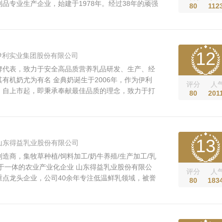
品专业生产企业，始建于1978年。经过38年的顽强
80
112
，集团已发展成为农业产业化国家重点龙头企业、中
点生产企业。集团旗下主导产品秦俑牌、阳光宝宝
系列奶粉和银桥牌系列液态...
12
伊利实业集团股份有限公司
牌代表，致力于安全高品质营养乳品研发、生产、经
有机奶尤为有名 金典奶诞生于2006年，作为伊利
评分
人
，自上市起，即秉承奉献最佳品质的理念，致力于打
80
201
奶，旗下拥有三支产品：金典有机奶、金典纯牛奶和
典有机奶则是金典品牌中的旗舰产品，以其健康、有
念引领金典品牌获得广大...
13
山东得益乳业股份有限公司
造商，集牧草种植/饲料加工/奶牛养殖/生产加工/乳
于一体的农业产业化企业 山东得益乳业股份有限公
评分
人
重点龙头企业，公司40余年专注低温鲜乳领域，被誉
80
183
专家。公司位于山东省淄博市，产业链覆盖奶牛养
工、全程冷链配送等多个领域，是山东省较大的低温
中国乳制品工业协会副理...