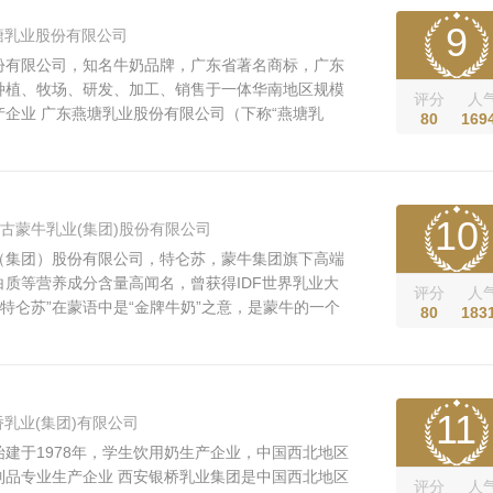
9
塘乳业股份有限公司
份有限公司，知名牛奶品牌，广东省著名商标，广东
种植、牧场、研发、加工、销售于一体华南地区规模
评分
人
企业 广东燕塘乳业股份有限公司（下称“燕塘乳
80
169
56年，为中央直属广东农垦上市企业，中国奶业协会
国乳制品工业协会副理事长单位、IDF（国际乳品联
员会成员，也是目前广东本...
10
古蒙牛乳业(集团)股份有限公司
（集团）股份有限公司，特仑苏，蒙牛集团旗下高端
白质等营养成分含量高闻名，曾获得IDF世界乳业大
评分
人
“特仑苏”在蒙语中是“金牌牛奶”之意，是蒙牛的一个
80
183
产地—中国乳都核心区和林格尔，依托北纬40度左
季风性气候、世界公认的优质奶源带等一系列得天独
，提供了市场稀缺的高...
11
乳业(集团)有限公司
建于1978年，学生饮用奶生产企业，中国西北地区
制品专业生产企业 西安银桥乳业集团是中国西北地区
评分
人