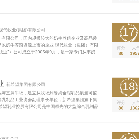
之类。德亚牛奶跟他们不同，走了一条相反的道路在
质的奶源，并在当地进行生产加工，德亚牛奶采用的
全分离的经营模式。...
17
现代牧业(集团)有限公司
）有限公司，国内规模较大的奶牛养殖企业及高品质
早以奶牛养殖资源上市的企业 现代牧业（集团）有限
评分
人
牧业”）公司成立于2005年9月，是一家专门从事奶
80
195
产的企业，总部注册在安徽省马鞍山市经济技术开发
0年11月26日在香港联交所成功上市，股票代码
成为全球第一家以奶牛养殖资源上市的企...
业
18
新希望集团有限公司
地与直属牛场，建立从牧场到餐桌全程乳品质量可监
国乳制品工业协会副理事长单位，新希望集团旗下集
评分
人
新希望乳业控股有限公司是中国领先的大型综合乳制品
80
136
最大农牧集团新希望集团旗下的大型集团化公司。 我
华东、华北拥有12家乳品企业，其中有4家国家级农
企业，8家省级龙头企业...