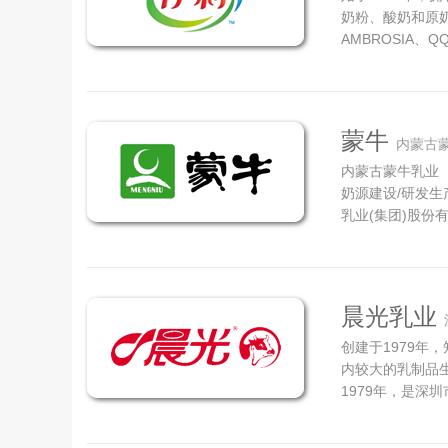
奶粉、酸奶和原奶
AMBROSIA、
视为生命，致力于
工作战略升级为质
球质量管理体系
零...
蒙牛
内蒙古蒙
内蒙古蒙牛乳业
奶源建设/研发生
乳业(集团)股份
尔县盛乐经济园区，
成为入选恒生指
供应商，专注于研
晨光乳业
创建于1979年
内较大的乳制品
1979年，是深
亿元，员工约15
制品生产和销售