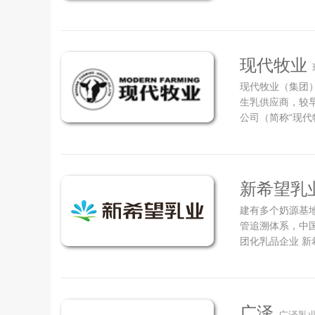
比如耐克、苹果
国外寻找最为优
是生产商和品牌完
现代牧业
现代牧业（集团
生乳供应商，较
公司（简称“现代
牛养殖和牛奶生
区。公司于201
01117.HK，
新希望乳
建有多个奶源基
管追溯体系，中
团化乳品企业 
供应商，是中国
们在中国西南、
业产业化重点龙头
广泽