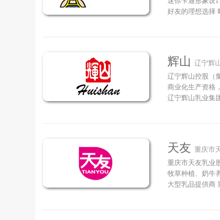
迷你卡通形象设
好友的理想选择
肪、维生素等营
盒包装，包装轻
品，是馈赠亲友的
辉山
辽宁辉山
辽宁辉山控股（集
商业化生产资格
辽宁辉山乳业集团
乳业秉承打造国
行业全产业链发
国内率先实现奶源
天友
重庆市
重庆市天友乳业股
牧草种植、奶牛
大型乳品提供商
实力最强，集牧
服务于一体的大型
年。经历抗战洗礼