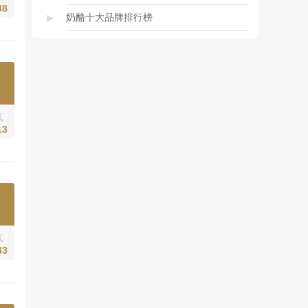
38
▸
奶酪十大品牌排行榜
气
13
气
43