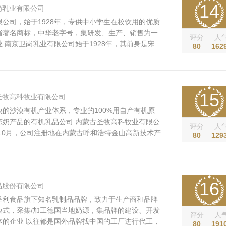
14
岗乳业有限公司
公司，始于1928年，专供中小学生在校饮用的优质
省著名商标，中华老字号，集研发、生产、销售为一
评分
人
 南京卫岗乳业有限公司始于1928年，其前身是宋
80
162
妹共同创建的国民革命军遗族学校实验牧场。历经80
 卫岗乳业 现已成为国家农业产业化重点龙头企
企业、江苏省最大的乳品生产...
15
圣牧高科牧业有限公司
的沙漠有机产业体系，专业的100%用自产有机原
态奶产品的有机乳品公司 内蒙古圣牧高科牧业有限公
评分
人
年10月，公司注册地在内蒙古呼和浩特金山高新技术产
80
129
本为柒亿叁仟捌佰柒拾万元人民币（7.3870亿元）。
产业践行典范，防风固沙、改造沙漠，种草养牛、牛
业治沙的可持续、可循环发...
16
品股份有限公司
品利食品旗下知名乳制品品牌，致力于生产商和品牌
模式，采集/加工德国当地奶源，集品牌的建设、开发
评分
人
体的企业 以往都是国外品牌找中国的工厂进行代工，
80
191