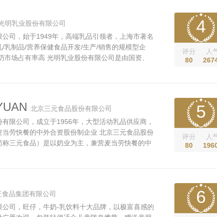
；拥有20条先进的自动化乳品加工生...
4
光明乳业股份有限公司
公司，始于1949年，高端乳品引领者，上海市著名
/乳制品/营养保健食品开发/生产/销售的规模型企
评分
人
奶市场占有率高 光明乳业股份有限公司是由国资、
80
267
组成的产权多元化股份制上市公司，从事乳和乳制品
销售，奶牛和公牛饲养、培育，物流配送，营养保健
销售。公司有乳品研发中...
YUAN
5
北京三元食品股份有限公司
有限公司，成立于1956年，大型活动乳品供应商，
麦当劳快餐的中外合资股份制企业 北京三元食品股份
评分
人
简称三元食品）是以奶业为主，兼营麦当劳快餐的中
80
196
，其前身是成立于1956年的北京市牛奶总站，
北京市牛奶公司，1997年成立北京三元食品有限公
司改制成为北京三元食品股份有限公司，于...
6
旺食品集团有限公司
限公司，旺仔，牛奶-乳饮料十大品牌，以极富喜感的