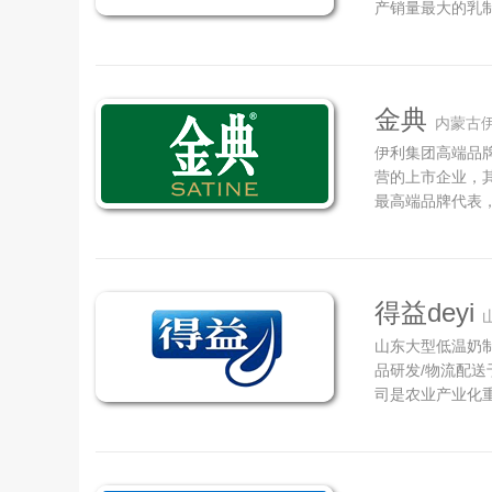
产销量最大的乳制
拼搏和不懈努力
国学生饮用奶定
牌、银桥艾宝瑞牌
金典
内蒙古
伊利集团高端品
营的上市企业，其
最高端品牌代表
造中国最好的牛
金典低脂奶。金
机、关爱的品牌理
得益deyi
山东大型低温奶制
品研发/物流配送
司是农业产业化
为中国鲜乳制品
殖、低温乳品加
奶制造商，同时是