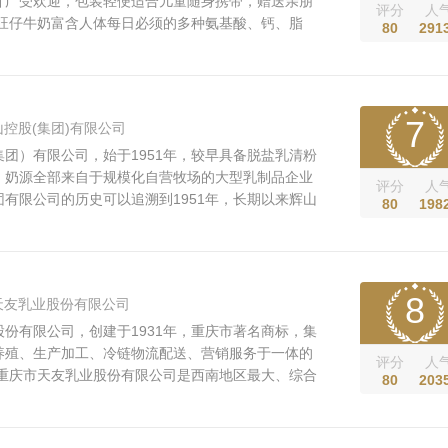
计广受欢迎，包装轻便适合儿童随身携带，赠送亲朋
评分
人
 旺仔牛奶富含人体每日必须的多种氨基酸、钙、脂
80
291
养成份，亲切的迷你卡通形象的设计，雾面质感的礼
便适合儿童随身携带、适合儿童常备随时饮用之产
理想选择。 旺旺公司之业...
7
控股(集团)有限公司
团）有限公司，始于1951年，较早具备脱盐乳清粉
，奶源全部来自于规模化自营牧场的大型乳制品企业
评分
人
有限公司的历史可以追溯到1951年，长期以来辉山
80
198
人值得信赖的乳品品牌的企业理念，致力于中国乳品
展模式的探索，从源头解决乳品安全的核心问题，是
全部来自于规模化自营牧...
8
天友乳业股份有限公司
份有限公司，创建于1931年，重庆市著名商标，集
养殖、生产加工、冷链物流配送、营销服务于一体的
评分
人
 重庆市天友乳业股份有限公司是西南地区最大、综合
80
203
草种植、奶牛养殖、生产加工、冷链物流配送、营销
国有全产业链专业乳品提供商。 公司创建于1931
、解放后公私合营、改革...