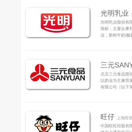
积近10万平方米
光明乳业
光明乳业股份有限
商标，主要从事乳
业，新鲜牛奶/酸
外资、民营资本
的开发、生产和
食品开发、生产和
三元SAN
北京三元食品股份
以奶业为主兼营
有限公司（以下
外合资股份制企业
1968年更名为
司，2001年公
旺仔
上海旺
中国旺旺控股有