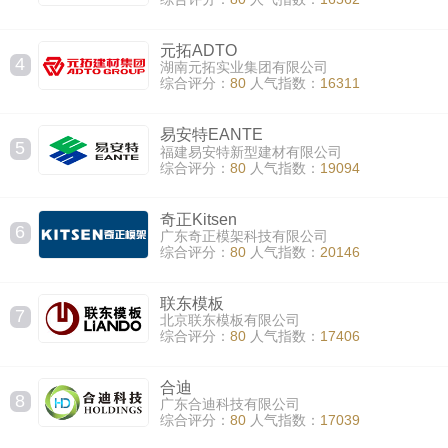
元拓ADTO
4
湖南元拓实业集团有限公司
综合评分：
80
人气指数：
16311
易安特EANTE
5
福建易安特新型建材有限公司
综合评分：
80
人气指数：
19094
奇正Kitsen
6
广东奇正模架科技有限公司
综合评分：
80
人气指数：
20146
联东模板
7
北京联东模板有限公司
综合评分：
80
人气指数：
17406
合迪
8
广东合迪科技有限公司
综合评分：
80
人气指数：
17039