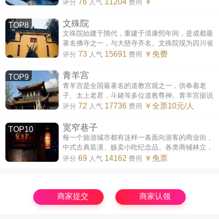
四季特色山景而出名。西岭雪山因杜甫诗句窗含西
76
11204
￥
评分
人气
费用
岭千秋雪，门泊东吴万里船而得名，...
文殊院
TOP8
文殊院始建于隋代，重建于清康熙年间，是成都最
著名佛寺之一，与大慈寺齐名。文殊院现为四川省
佛教协会所在地、全国佛教重点寺院、中国长江上
73
15691
￥免费
评分
人气
费用
下游四大禅林之首，香火鼎盛。作...
青羊宫
TOP9
青羊宫是全国最著名的道教宫观之一，供奉着老
子、太上老君，斗姥等多位道教尊神。青羊宫据说
始建于周代，屡次损毁又陆续重建，现存建筑多为
72
17736
￥全票10元/人
评分
人气
费用
明朝、清代修建，占地面积约12万平...
宽窄巷子
TOP10
每一个旅游城市都有这样一条面向游客的商业街，
中式古典装潢、贩卖小吃纪念品、各类商铺林立，
成都亦是如此。成都共有两条类似的街道，一是锦
69
14162
￥免票
评分
人气
费用
里，二是宽窄巷子。锦里是典型的...
商家提交
商家认领