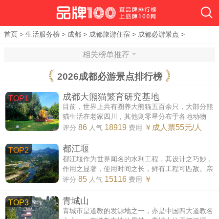
首页
>
生活服务榜
>
成都
>
成都旅游住宿
>
成都必游景点
>
相关榜单推荐
2026成都必游景点排行榜
成都大熊猫繁育研究基地
TOP1
目前，世界上共有圈养大熊猫五百余只，大部分熊
猫生活在老家四川，其他则零星分布于各地动物
园。诸如碧峰峡等大型熊猫保护区也不过聚集着数
86
18919
￥成人票55元/人
评分
人气
费用
十只大熊猫，而成都大熊猫繁育研究...
都江堰
TOP2
都江堰作为世界闻名的水利工程，其设计之巧妙，
作用之显著，使用时间之长，鲜有工程可匹敌。亲
身游览都江堰景区，既能详细了解其具体原理和影
85
15116
￥
评分
人气
费用
响，也可欣赏周边自然风光、纪念...
青城山
TOP3
青城市是道教的发源地之一，亦是中国四大道教名