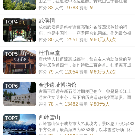
山之一，在道教中地位显赫。青城山位于都江堰
市，现为世界文化遗产、全国重点文物保护单位、
83
19783
￥
评分
人气
费用
国家重点风景名胜区、国家AAAAA级旅...
武侯祠
TOP4
成都武侯祠是祭祀诸葛亮和刘备等蜀汉英雄的祠
庙，也是中国唯一一座君臣合祀祠庙。作为最负盛
名的三国遗迹，武侯祠吸引着无数三国迷。如今，
80
12551
￥60元/人/次
评分
人气
费用
武侯祠已经发展成为全国重点文物保...
杜甫草堂
TOP5
唐代诗人杜甫流寓成都时，曾在友人协助修建的草
堂中居住近四年，创作诗歌二百余首。杜甫离开成
都后，草堂便倾毁。后人屡次重建草堂，再修建祠
79
12054
￥60元/人/次
评分
人气
费用
堂，将此处作为凭吊杜甫、寄托幽...
金沙遗址博物馆
TOP6
古蜀王国远在新石器时期便已创立，曾是是长江上
游古代文明中心，留下的历史遗迹稀少而珍贵。而
金沙遗址是古蜀国在商周春秋、西周时期的都邑所
78
13482
￥80元/人
评分
人气
费用
在，是古蜀文明最重要的考古发现...
西岭雪山
TOP7
西岭雪山位于成都市大邑县境内，景区总面积为483
平方公里，最高海拔为5353米，以冰雪游乐项目和