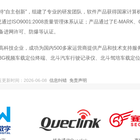
“自主创新”，组建了专业的研发团队，软件产品获得国家计算机
ISO9001:2008质量管理体系认证；产品通过了E-MARK
备进网许可、防爆等认证。
高科技企业，成功为国内500多家运营商提供产品和技术支持服
3G视频车载定位终端、北斗汽车行驶记录仪、北斗驾培车载定
，市场份额达到30%。博实结立足国内，放眼全球，在海外市
新时间：2026-06-08
信息纠错
免责声明