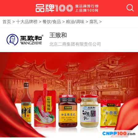
首页
>
十大品牌榜
>
餐饮/食品
>
粮油/调味
>
腐乳
>
王致和
北京二商集团有限责任公司