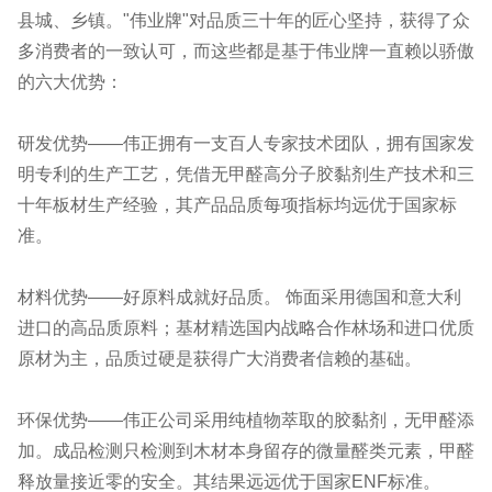
县城、乡镇。"伟业牌"对品质三十年的匠心坚持，获得了众
多消费者的一致认可，而这些都是基于伟业牌一直赖以骄傲
的六大优势：
研发优势——伟正拥有一支百人专家技术团队，拥有国家发
明专利的生产工艺，凭借无甲醛高分子胶黏剂生产技术和三
十年板材生产经验，其产品品质每项指标均远优于国家标
准。
材料优势——好原料成就好品质。 饰面采用德国和意大利
进口的高品质原料；基材精选国内战略合作林场和进口优质
原材为主，品质过硬是获得广大消费者信赖的基础。
环保优势——伟正公司采用纯植物萃取的胶黏剂，无甲醛添
加。成品检测只检测到木材本身留存的微量醛类元素，甲醛
释放量接近零的安全。其结果远远优于国家ENF标准。