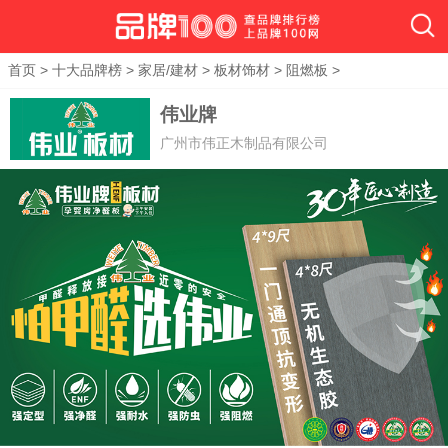
首页
>
十大品牌榜
>
家居/建材
>
板材饰材
>
阻燃板
>
伟业牌
广州市伟正木制品有限公司