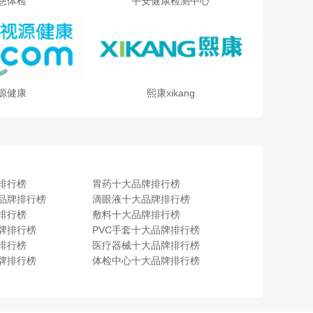
慈体检
平安健康检测中心
际知名品牌（如西门子、东芝、日立、飞利浦等）
源健康
熙康xikang
排行榜
胃药十大品牌排行榜
品牌排行榜
滴眼液十大品牌排行榜
排行榜
敷料十大品牌排行榜
牌排行榜
PVC手套十大品牌排行榜
排行榜
医疗器械十大品牌排行榜
合评估，最终将评估结果呈现在送至客户手中的体
牌排行榜
体检中心十大品牌排行榜