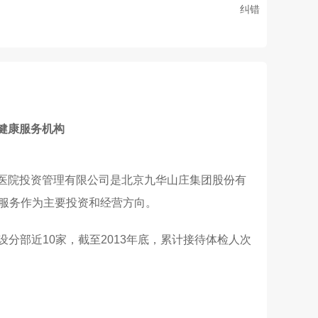
纠错
健康服务机构
华医院投资管理有限公司是北京九华山庄集团股份有
理服务作为主要投资和经营方向。
部近10家，截至2013年底，累计接待体检人次