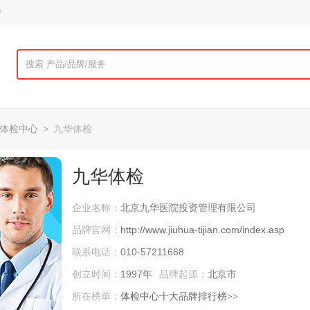
榜
体检中心
>
九华体检
九华体检
企业名称：
北京九华医院投资管理有限公司
品牌官网：
http://www.jiuhua-tijian.com/index.asp
联系电话：
010-57211668
创立时间：
1997年
品牌起源：
北京市
所在榜单：
体检中心十大品牌排行榜
>>