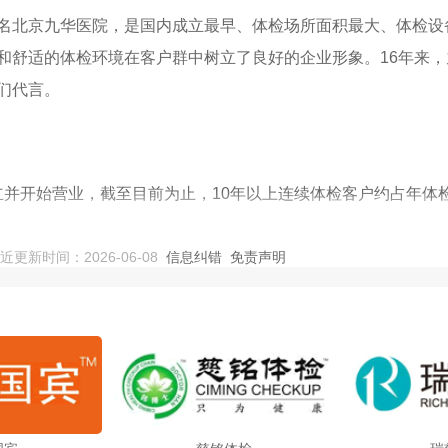
名北京九华医院，是国内成立最早、体检场所面积最大、体检设
和舒适的体检环境在客户群中树立了良好的企业形象。16年来
们代言。
成立并开始营业，截至目前为止，10年以上连续体检客户约占年体
行业内时间最早、连续性最佳的个人健康数据累积及无症状人群
更新时间：2026-06-08
信息纠错
免责声明
健康体检是享誉亚洲的“健康体检航母”。9条并行检线，450人