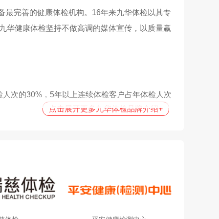
备最完善的健康体检机构。16年来九华体检以其专
，九华健康体检坚持不做高调的媒体宣传，以质量赢
检人次的30%，5年以上连续体检客户占年体检人次
点击展开更多九华体检品牌介绍
+
的健康状况数据资料，对制定无症状人群健康状况评
全科体检容量，严格限制每日接待量是对客户负责最简