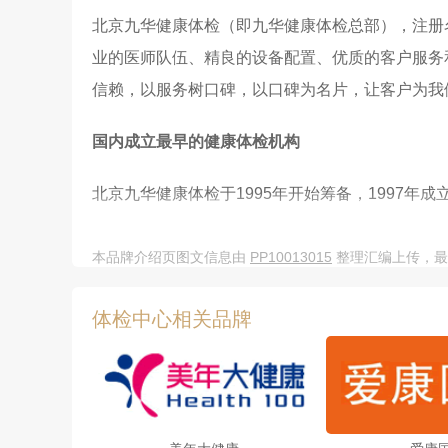
北京九华健康体检（即九华健康体检总部），注册
业的医师队伍、精良的设备配置、优质的客户服务
信赖，以服务树口碑，以口碑为名片，让客户为我
国内成立最早的健康体检机构
北京九华健康体检于1995年开始筹备，1997年
的70%左右，客户忠诚度稳居行业第一，且拥有
估及疾病风险预测方案起到关键性作用。
本品牌介绍页图文信息由
PP10013015
整理汇编上传，最近
面积最大的体检场所
体检中心相关品牌
16000㎡体检场所，不限量免费车位，北京九华
单直白的表现。
优雅舒适的体检环境