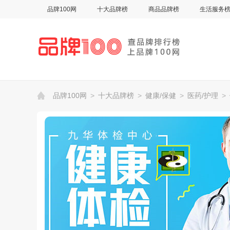
品牌100网
十大品牌榜
商品品牌榜
生活服务
品牌100网
>
十大品牌榜
>
健康/保健
>
医药/护理
>